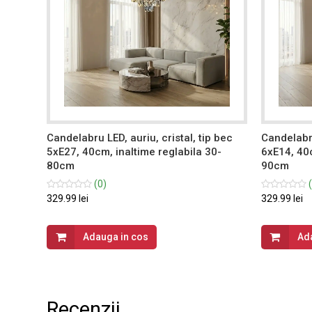
tip bec
Candelabru LED, auriu, cristal, tip bec
Candelabru
-
5xE27, 40cm, inaltime reglabila 30-
6xE14, 40c
80cm
90cm
(0)
(
329.99 lei
329.99 lei
Adauga in cos
Ad
Recenzii