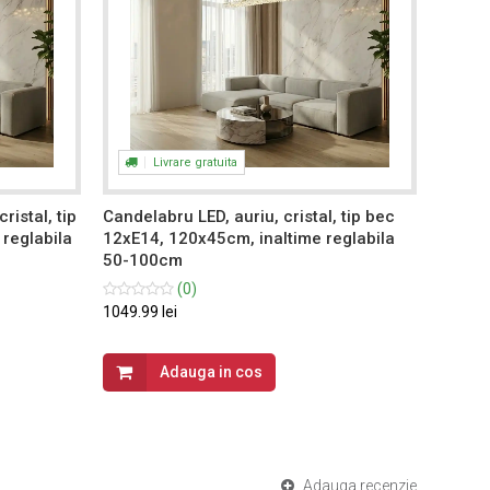
Livrare gratuita
ristal, tip
Candelabru LED, auriu, cristal, tip bec
Cande
reglabila
12xE14, 120x45cm, inaltime reglabila
auriu,
50-100cm
reglab
calda,
(0)
1049.99 lei
1099.99
Adauga in cos
Adauga recenzie