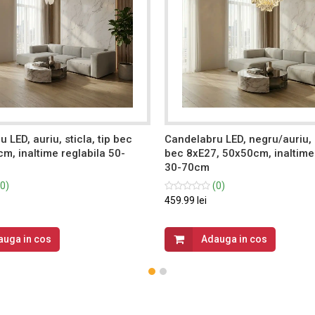
 LED, auriu, sticla, tip bec
Candelabru LED, negru/auriu, c
m, inaltime reglabila 50-
bec 8xE27, 50x50cm, inaltime 
30-70cm
0)
(0)
459.99 lei
auga in cos
Adauga in cos