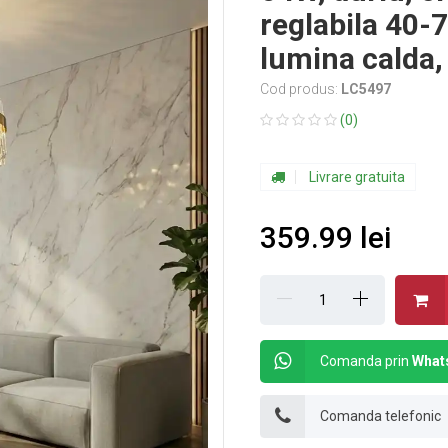
reglabila 40-7
lumina calda, 
Cod produs:
LC5497
(0)
Livrare gratuita
359.99 lei
Comanda prin
What
Comanda telefonic