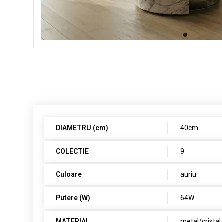
DIAMETRU (cm)
40cm
COLECTIE
9
Culoare
auriu
Putere (W)
64W
MATERIAL
metal/cristal