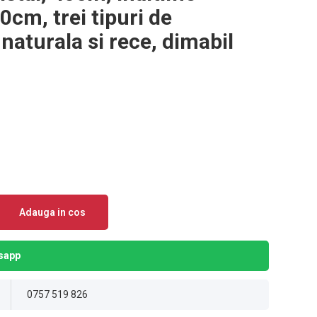
0cm, trei tipuri de
naturala si rece, dimabil
Adauga in cos
sapp
0757 519 826