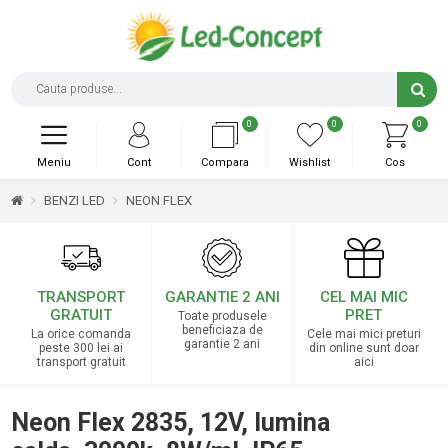
0
0
0
Meniu
Cont
Compara
Wishlist
Cos
BENZI LED
NEON FLEX
TRANSPORT
GARANTIE 2 ANI
CEL MAI MIC
GRATUIT
PRET
Toate produsele
beneficiaza de
La orice comanda
Cele mai mici preturi
garantie 2 ani
peste 300 lei ai
din online sunt doar
transport gratuit
aici
Neon Flex 2835, 12V, lumina