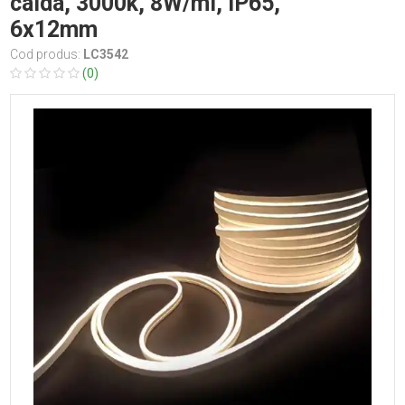
calda, 3000k, 8W/ml, IP65,
6x12mm
Cod produs:
LC3542
(0)