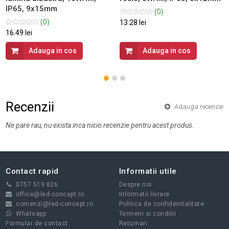
IP65, 9x15mm
(0)
(0)
13.28 lei
16.49 lei
Adauga in cos
Adauga in cos
Recenzii
Adauga recenzie
Ne pare rau, nu exista inca nicio recenzie pentru acest produs.
Contact rapid
Informatii utile
0757 519 826
Despre noi
office@led-concept.ro
Informatii livrare
comenzi@led-concept.ro
Politica de confidentialitate
Whatsapp
Termeni si conditii
Formular de contact
Returnari