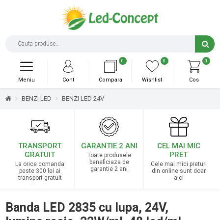
0
0
0
Meniu
Cont
Compara
Wishlist
Cos
BENZI LED
BENZI LED 24V
TRANSPORT
GARANTIE 2 ANI
CEL MAI MIC
GRATUIT
PRET
Toate produsele
beneficiaza de
La orice comanda
Cele mai mici preturi
garantie 2 ani
peste 300 lei ai
din online sunt doar
transport gratuit
aici
Banda LED 2835 cu lupa, 24V,