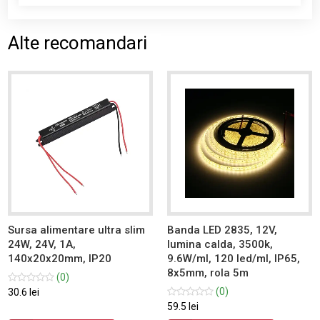
Alte recomandari
Sursa alimentare ultra slim
Banda LED 2835, 12V,
24W, 24V, 1A,
lumina calda, 3500k,
140x20x20mm, IP20
9.6W/ml, 120 led/ml, IP65,
8x5mm, rola 5m
(0)
(0)
30.6 lei
59.5 lei