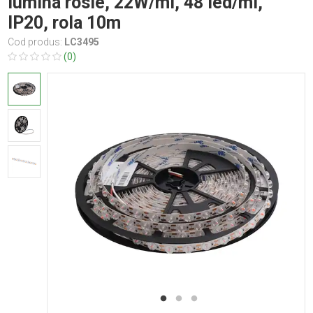
lumina rosie, 22W/ml, 48 led/ml,
IP20, rola 10m
Cod produs:
LC3495
(0)