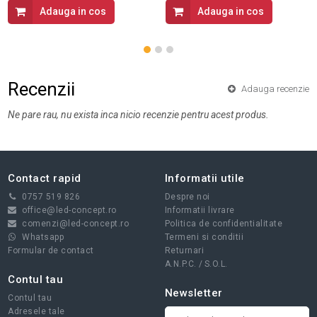
Adauga in cos
Adauga in cos
Recenzii
Adauga recenzie
Ne pare rau, nu exista inca nicio recenzie pentru acest produs.
Contact rapid
Informatii utile
0757 519 826
Despre noi
office@led-concept.ro
Informatii livrare
comenzi@led-concept.ro
Politica de confidentialitate
Whatsapp
Termeni si conditii
Formular de contact
Returnari
A.N.P.C.
/
S.O.L.
Contul tau
Newsletter
Contul tau
Adresele tale