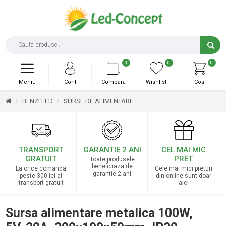
0
0
0
Meniu
Cont
Compara
Wishlist
Cos
BENZI LED
SURSE DE ALIMENTARE
TRANSPORT
GARANTIE 2 ANI
CEL MAI MIC
GRATUIT
PRET
Toate produsele
beneficiaza de
La orice comanda
Cele mai mici preturi
garantie 2 ani
peste 300 lei ai
din online sunt doar
transport gratuit
aici
Sursa alimentare metalica 100W,