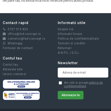
Ne pare rau, nu exista inca nicio recenzie pentru acest produs.
Contact rapid
Informatii utile
0757 519 826
Despre noi
office@led-concept.ro
Informatii livrare
comenzi@led-concept.ro
Politica de confidentialitate
Whatsapp
Termeni si conditii
Formular de contact
Returnari
A.N.P.C.
/
S.O.L.
Contul tau
Newsletter
Contul tau
Adresele tale
Istoric comenzi
Am citit si accept
politica de
confidentialitate