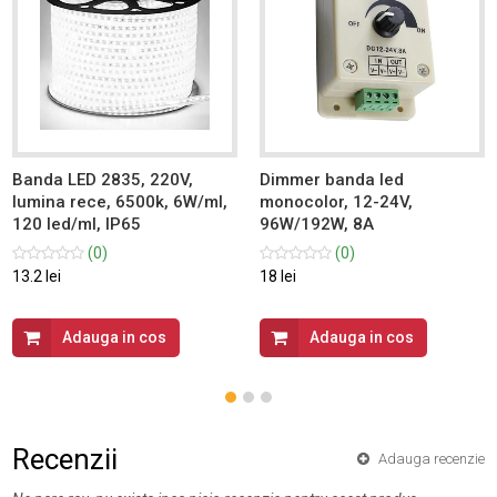
Banda LED 2835, 220V,
Dimmer banda led
lumina rece, 6500k, 6W/ml,
monocolor, 12-24V,
120 led/ml, IP65
96W/192W, 8A
(0)
(0)
13.2 lei
18 lei
Adauga in cos
Adauga in cos
Recenzii
Adauga recenzie