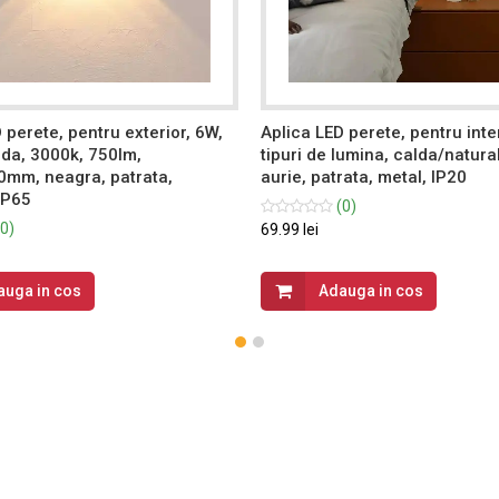
 perete, pentru exterior, 6W,
Aplica LED perete, pentru inter
lda, 3000k, 750lm,
tipuri de lumina, calda/natura
mm, neagra, patrata,
aurie, patrata, metal, IP20
IP65
(0)
0)
69.99 lei
auga in cos
Adauga in cos