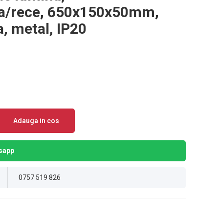
la/rece, 650x150x50mm,
a, metal, IP20
Adauga in cos
sapp
0757 519 826