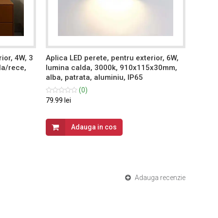
ior, 4W, 3
Aplica LED perete, pentru exterior, 6W,
Aplica
la/rece,
lumina calda, 3000k, 910x115x30mm,
lumin
alba, patrata, aluminiu, IP65
neagra
(0)
79.99 lei
129.99 
Adauga in cos
Adauga recenzie