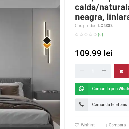
calda/natura
neagra, liniar
Cod produs:
LC4332
(0)
109.99 lei
Comanda prin
What
Comanda telefonic
Wishlist
Compara