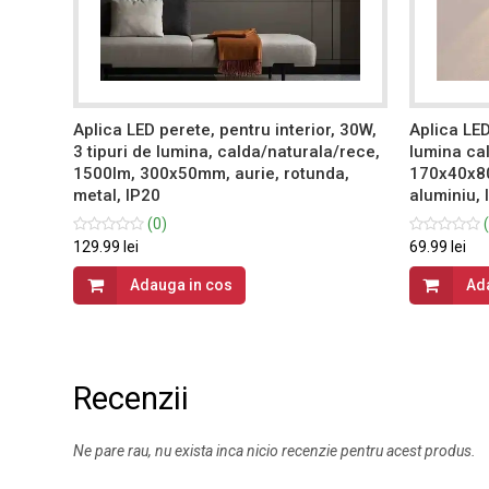
, 6W,
Aplica LED perete, pentru interior, 30W,
Aplica LED
mm,
3 tipuri de lumina, calda/naturala/rece,
lumina ca
1500lm, 300x50mm, aurie, rotunda,
170x40x80
metal, IP20
aluminiu, 
(0)
(
129.99 lei
69.99 lei
Adauga in cos
Ad
Recenzii
Ne pare rau, nu exista inca nicio recenzie pentru acest produs.