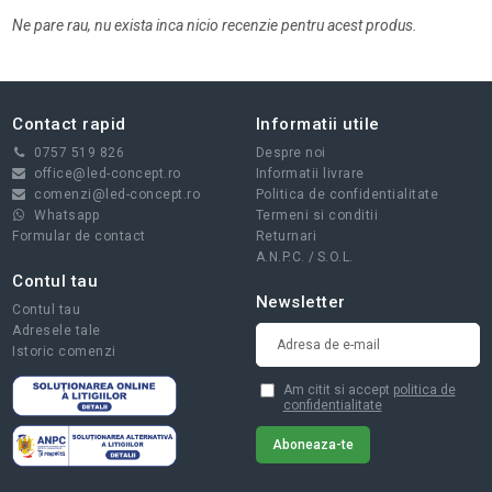
Ne pare rau, nu exista inca nicio recenzie pentru acest produs.
Contact rapid
Informatii utile
0757 519 826
Despre noi
office@led-concept.ro
Informatii livrare
comenzi@led-concept.ro
Politica de confidentialitate
Whatsapp
Termeni si conditii
Formular de contact
Returnari
A.N.P.C.
/
S.O.L.
Contul tau
Newsletter
Contul tau
Adresele tale
Istoric comenzi
Am citit si accept
politica de
confidentialitate