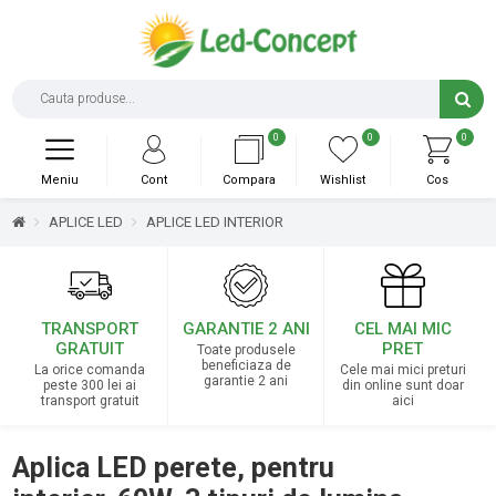
0
0
0
Meniu
Cont
Compara
Wishlist
Cos
APLICE LED
APLICE LED INTERIOR
TRANSPORT
GARANTIE 2 ANI
CEL MAI MIC
GRATUIT
PRET
Toate produsele
beneficiaza de
La orice comanda
Cele mai mici preturi
garantie 2 ani
peste 300 lei ai
din online sunt doar
transport gratuit
aici
Aplica LED perete, pentru