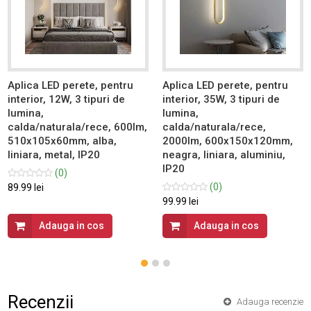
Aplica LED perete, pentru
Aplica LED perete, pentru
interior, 12W, 3 tipuri de
interior, 35W, 3 tipuri de
lumina,
lumina,
calda/naturala/rece, 600lm,
calda/naturala/rece,
510x105x60mm, alba,
2000lm, 600x150x120mm,
liniara, metal, IP20
neagra, liniara, aluminiu,
IP20
(0)
(0)
89.99 lei
99.99 lei
Adauga in cos
Adauga in cos
Recenzii
Adauga recenzie