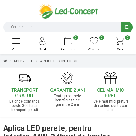
0
0
0
Meniu
Cont
Compara
Wishlist
Cos
APLICE LED
APLICE LED INTERIOR
TRANSPORT
GARANTIE 2 ANI
CEL MAI MIC
GRATUIT
PRET
Toate produsele
beneficiaza de
La orice comanda
Cele mai mici preturi
garantie 2 ani
peste 300 lei ai
din online sunt doar
transport gratuit
aici
Aplica LED perete, pentru