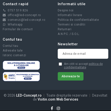
Contact rapid
Informatii utile
0757 519 826
Despre noi
office@led-concept.ro
Informatii livrare
comenzi@led-concept.ro
Politica de confidentialitate
Whatsapp
Termeni si conditii
Formular de contact
Returnari
A.N.P.C.
/
S.O.L.
Contul tau
Newsletter
Contul tau
Adresele tale
Istoric comenzi
Am citit si accept
politica de
confidentialitate
© 2026
LED-Concept.ro
|
Toate drepturile rezervate
|
Dezvoltat
de
Voitin.com Web Services