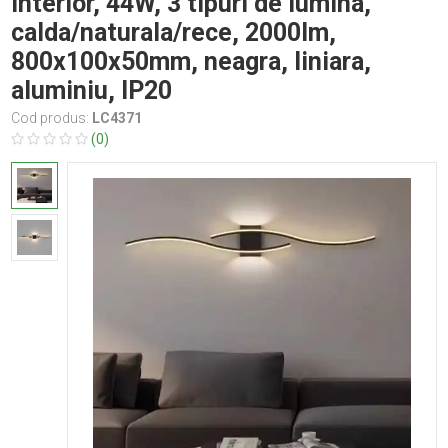
interior, 44W, 3 tipuri de lumina,
calda/naturala/rece, 2000lm,
800x100x50mm, neagra, liniara,
aluminiu, IP20
Cod produs:
LC4371
(0)