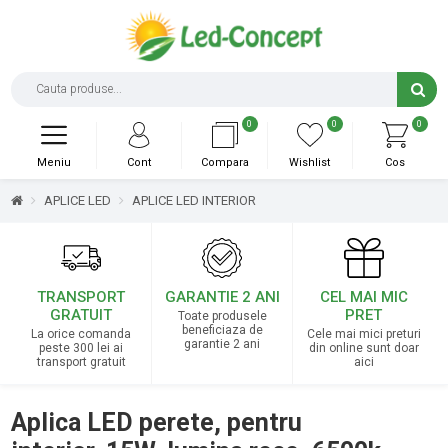
0
0
0
Meniu
Cont
Compara
Wishlist
Cos
APLICE LED
APLICE LED INTERIOR
TRANSPORT
GARANTIE 2 ANI
CEL MAI MIC
GRATUIT
PRET
Toate produsele
beneficiaza de
La orice comanda
Cele mai mici preturi
garantie 2 ani
peste 300 lei ai
din online sunt doar
transport gratuit
aici
Aplica LED perete, pentru