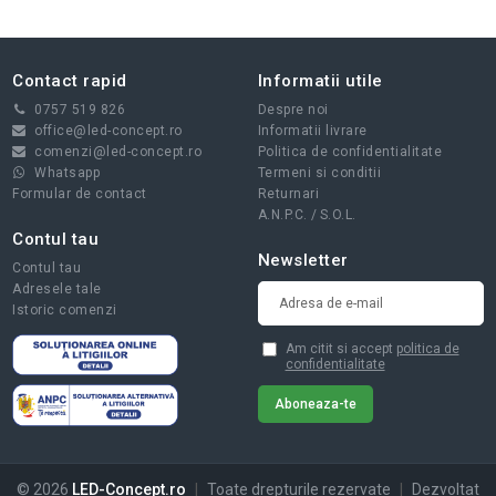
Contact rapid
Informatii utile
0757 519 826
Despre noi
office@led-concept.ro
Informatii livrare
comenzi@led-concept.ro
Politica de confidentialitate
Whatsapp
Termeni si conditii
Formular de contact
Returnari
A.N.P.C.
/
S.O.L.
Contul tau
Newsletter
Contul tau
Adresele tale
Istoric comenzi
Am citit si accept
politica de
confidentialitate
© 2026
LED-Concept.ro
|
Toate drepturile rezervate
|
Dezvoltat