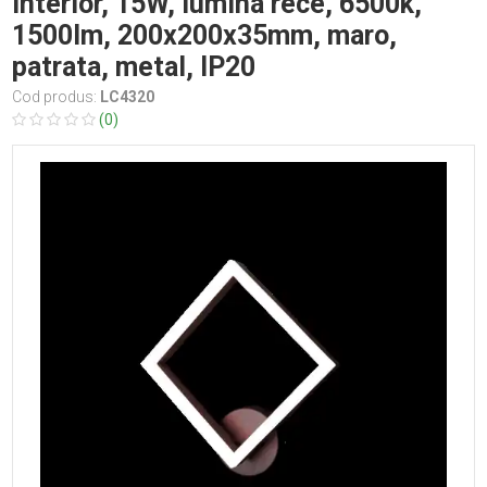
interior, 15W, lumina rece, 6500k,
1500lm, 200x200x35mm, maro,
patrata, metal, IP20
Cod produs:
LC4320
(0)