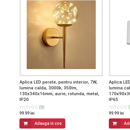
, 10W,
Aplica LED perete, pentru interior, 7W,
Aplica LED
3mm,
lumina calda, 3000k, 350lm,
lumina ca
5
130x340x16mm, aurie, rotunda, metal,
170x90x30
IP20
IP65
(0)
(
99.99 lei
99.99 lei
Adauga in cos
Ad