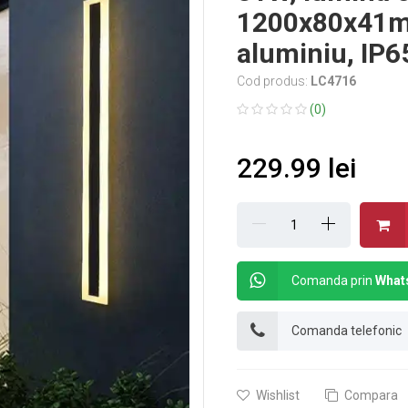
1200x80x41mm
aluminiu, IP6
Cod produs:
LC4716
(0)
229.99 lei
Comanda prin
What
Comanda telefonic
Wishlist
Compara