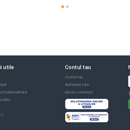
i utile
Contul tau
Contul tau
vrare
Adresele tale
onfidentialitate
Istoric comenzi
nditii
.L.