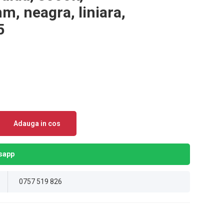
, neagra, liniara,
5
Adauga in cos
sapp
0757 519 826