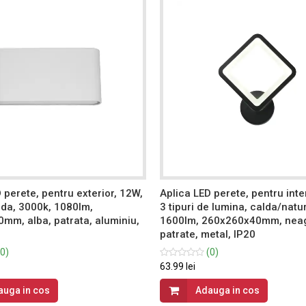
 perete, pentru exterior, 12W,
Aplica LED perete, pentru inte
lda, 3000k, 1080lm,
3 tipuri de lumina, calda/natu
mm, alba, patrata, aluminiu,
1600lm, 260x260x40mm, neag
patrate, metal, IP20
0)
(0)
63.99 lei
auga in cos
Adauga in cos