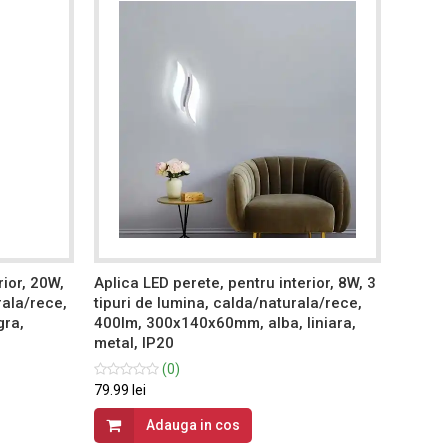
rior, 20W,
Aplica LED perete, pentru interior, 8W, 3
Aplica
rala/rece,
tipuri de lumina, calda/naturala/rece,
lumina
ra,
400lm, 300x140x60mm, alba, liniara,
200x20
metal, IP20
IP20
(0)
79.99 lei
119.99 
Adauga in cos