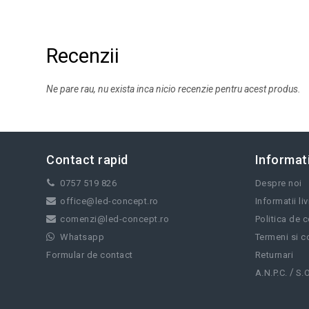
Recenzii
Ne pare rau, nu exista inca nicio recenzie pentru acest produs.
Contact rapid
Informati
0757 519 826
Despre noi
office@led-concept.ro
Informatii li
comenzi@led-concept.ro
Politica de c
Whatsapp
Termeni si co
Formular de contact
Returnari
/
A.N.P.C.
S.O