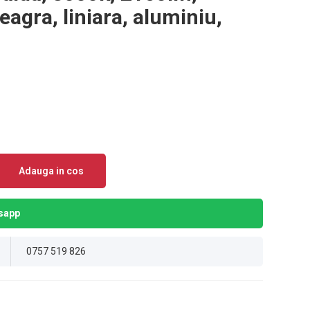
gra, liniara, aluminiu,
Adauga in cos
sapp
0757 519 826