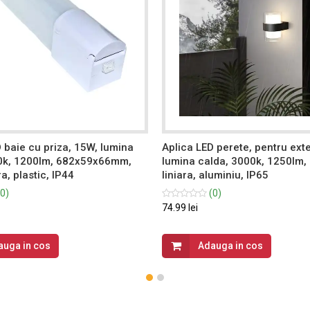
 baie cu priza, 15W, lumina
Aplica LED perete, pentru exte
0k, 1200lm, 682x59x66mm,
lumina calda, 3000k, 1250lm,
ra, plastic, IP44
liniara, aluminiu, IP65
0)
(0)
74.99 lei
auga in cos
Adauga in cos