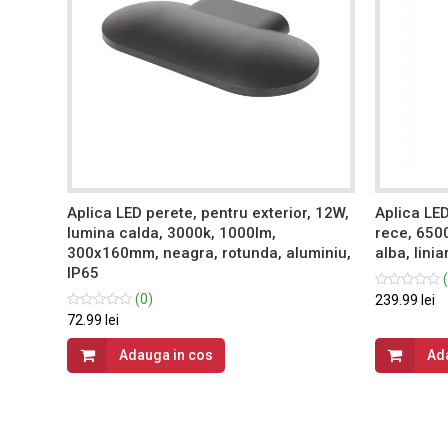
, 12W,
Aplica LED perete, pentru exterior, 12W,
Aplica LED
ara,
lumina calda, 3000k, 1000lm,
rece, 650
300x160mm, neagra, rotunda, aluminiu,
alba, linia
IP65
(
(0)
239.99 lei
72.99 lei
Adauga in cos
Ad