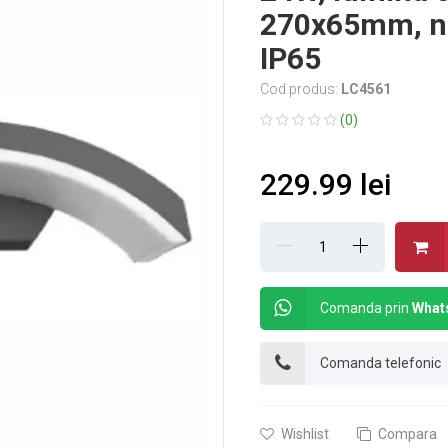
270x65mm, nea
IP65
Cod produs:
LC4561
(0)
229.99 lei
Comanda prin
What
Comanda telefonic
Wishlist
Compara