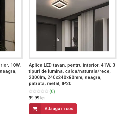
rior, 10W,
Aplica LED tavan, pentru interior, 41W, 3
Aplica
 neagra,
tipuri de lumina, calda/naturala/rece,
lumina
2000lm, 240x240x80mm, neagra,
190x6
patrata, metal, IP20
metal,
(0)
99.99 lei
99.99 le
Adauga in cos