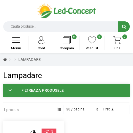
0
0
0
Meniu
Cont
Compara
Wishlist
Cos
LAMPADARE
Lampadare
FILTREAZA PRODUSELE
1 produs
-21%