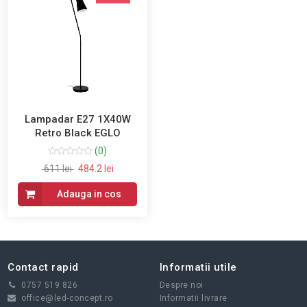
Lampadar E27 1X40W
Retro Black EGLO
(0)
611 lei
484.2 lei
Adauga in cos
Contact rapid
Informatii utile
0757 519 826
Despre noi
office@led-concept.ro
Informatii livrare