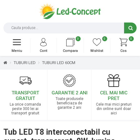
0
0
0
Meniu
Cont
Compara
Wishlist
Cos
TUBURI LED
TUBURI LED 60CM
TRANSPORT
GARANTIE 2 ANI
CEL MAI MIC
GRATUIT
PRET
Toate produsele
beneficiaza de
La orice comanda
Cele mai mici preturi
garantie 2 ani
peste 300 lei ai
din online sunt doar
transport gratuit
aici
Tub LED T8 interconectabil cu