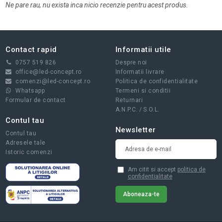
Ne pare rau, nu exista inca nicio recenzie pentru acest produs.
Contact rapid
Informatii utile
0757 519 826
Despre noi
office@led-concept.ro
Informatii livrare
comenzi@led-concept.ro
Politica de confidentialitate
Whatsapp
Termeni si conditii
Formular de contact
Returnari
A.N.P.C.
/
S.O.L.
Contul tau
Newsletter
Contul tau
Adresele tale
Istoric comenzi
Am citit si accept
politica de
confidentialitate