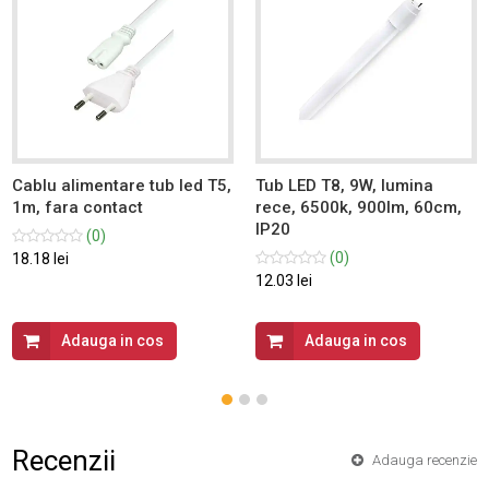
Cablu alimentare tub led T5,
Tub LED T8, 9W, lumina
1m, fara contact
rece, 6500k, 900lm, 60cm,
IP20
(0)
(0)
18.18 lei
12.03 lei
Adauga in cos
Adauga in cos
Recenzii
Adauga recenzie