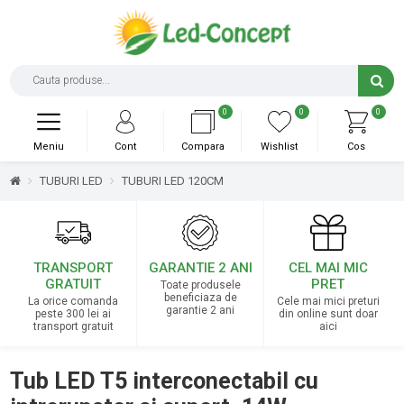
0
0
0
Meniu
Cont
Compara
Wishlist
Cos
TUBURI LED
TUBURI LED 120CM
TRANSPORT
GARANTIE 2 ANI
CEL MAI MIC
GRATUIT
PRET
Toate produsele
beneficiaza de
La orice comanda
Cele mai mici preturi
garantie 2 ani
peste 300 lei ai
din online sunt doar
transport gratuit
aici
Tub LED T5 interconectabil cu