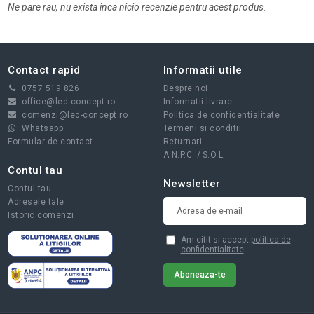
Ne pare rau, nu exista inca nicio recenzie pentru acest produs.
Contact rapid
Informatii utile
0757 519 826
Despre noi
office@led-concept.ro
Informatii livrare
comenzi@led-concept.ro
Politica de confidentialitate
Whatsapp
Termeni si conditii
Formular de contact
Returnari
A.N.P.C.
/
S.O.L.
Contul tau
Newsletter
Contul tau
Adresele tale
Istoric comenzi
Am citit si accept
politica de
confidentialitate