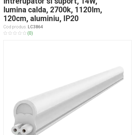
intrerupator si suport, 14W,
lumina calda, 2700k, 1120lm,
120cm, aluminiu, IP20
Cod produs:
LC3864
(0)