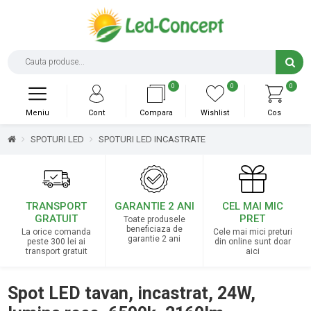
0
0
0
Meniu
Cont
Compara
Wishlist
Cos
SPOTURI LED
SPOTURI LED INCASTRATE
TRANSPORT
GARANTIE 2 ANI
CEL MAI MIC
GRATUIT
PRET
Toate produsele
beneficiaza de
La orice comanda
Cele mai mici preturi
garantie 2 ani
peste 300 lei ai
din online sunt doar
transport gratuit
aici
Spot LED tavan, incastrat, 24W,