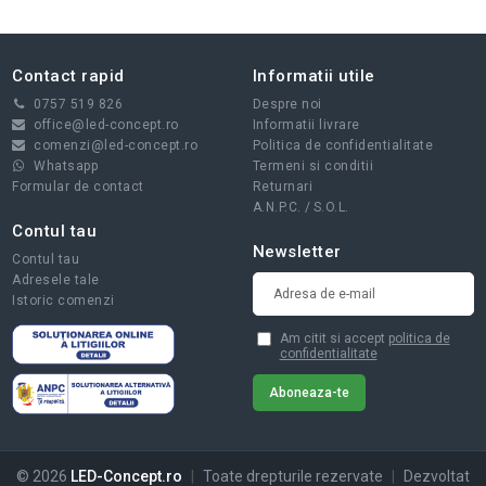
Contact rapid
Informatii utile
0757 519 826
Despre noi
office@led-concept.ro
Informatii livrare
comenzi@led-concept.ro
Politica de confidentialitate
Whatsapp
Termeni si conditii
Formular de contact
Returnari
A.N.P.C.
/
S.O.L.
Contul tau
Newsletter
Contul tau
Adresele tale
Istoric comenzi
Am citit si accept
politica de
confidentialitate
© 2026
LED-Concept.ro
|
Toate drepturile rezervate
|
Dezvoltat