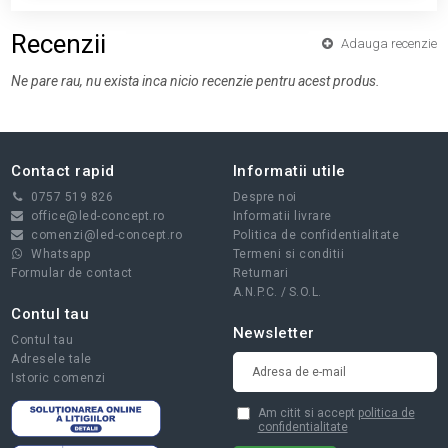
Recenzii
Adauga recenzie
Ne pare rau, nu exista inca nicio recenzie pentru acest produs.
Contact rapid
Informatii utile
0757 519 826
Despre noi
office@led-concept.ro
Informatii livrare
comenzi@led-concept.ro
Politica de confidentialitate
Whatsapp
Termeni si conditii
Formular de contact
Returnari
A.N.P.C.
/
S.O.L.
Contul tau
Newsletter
Contul tau
Adresele tale
Istoric comenzi
Am citit si accept
politica de
confidentialitate