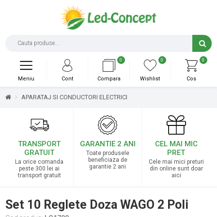
0
0
0
Meniu
Cont
Compara
Wishlist
Cos
APARATAJ SI CONDUCTORI ELECTRICI
TRANSPORT
GARANTIE 2 ANI
CEL MAI MIC
GRATUIT
PRET
Toate produsele
beneficiaza de
La orice comanda
Cele mai mici preturi
garantie 2 ani
peste 300 lei ai
din online sunt doar
transport gratuit
aici
Set 10 Reglete Doza WAGO 2 Poli