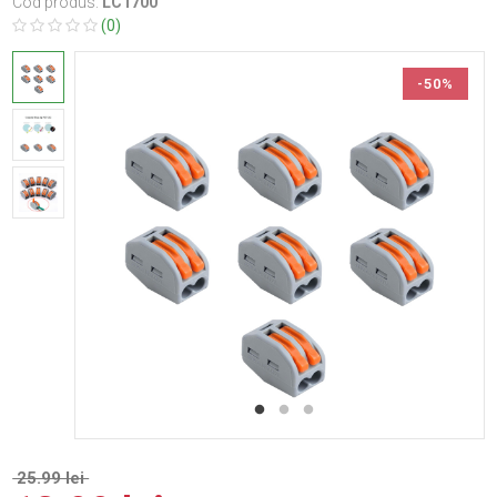
Cod produs:
LC1700
(0)
-50%
25.99 lei