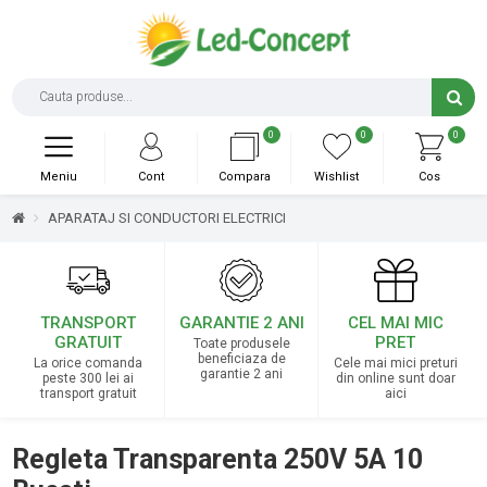
0
0
0
Meniu
Cont
Compara
Wishlist
Cos
APARATAJ SI CONDUCTORI ELECTRICI
TRANSPORT
GARANTIE 2 ANI
CEL MAI MIC
GRATUIT
PRET
Toate produsele
beneficiaza de
La orice comanda
Cele mai mici preturi
garantie 2 ani
peste 300 lei ai
din online sunt doar
transport gratuit
aici
Regleta Transparenta 250V 5A 10