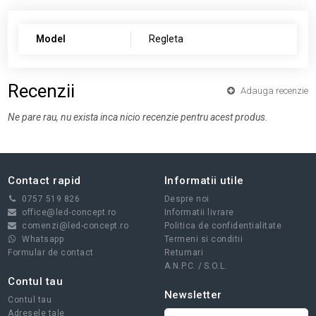
Model
Regleta
Recenzii
Adauga recenzie
Ne pare rau, nu exista inca nicio recenzie pentru acest produs.
Contact rapid
Informatii utile
0757 519 826
Despre noi
office@led-concept.ro
Informatii livrare
comenzi@led-concept.ro
Politica de confidentialitate
Whatsapp
Termeni si conditii
Formular de contact
Returnari
A.N.P.C.
/
S.O.L.
Contul tau
Newsletter
Contul tau
Adresele tale