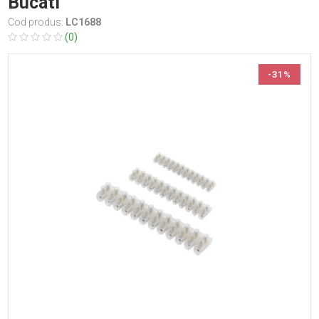
Bucati
Cod produs:
LC1688
(0)
-31%