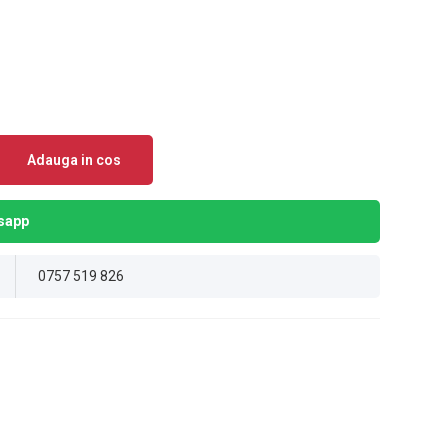
Adauga in cos
sapp
0757 519 826