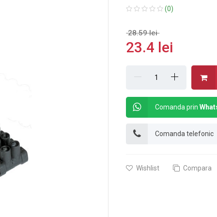
(0)
28.59 lei
23.4 lei
Comanda prin
What
Comanda telefonic
Wishlist
Compara