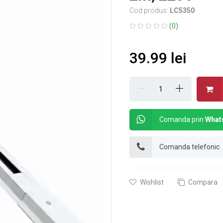
Cod produs:
LC5350
(0)
39.99 lei
Comanda prin
What
Comanda telefonic
Wishlist
Compara