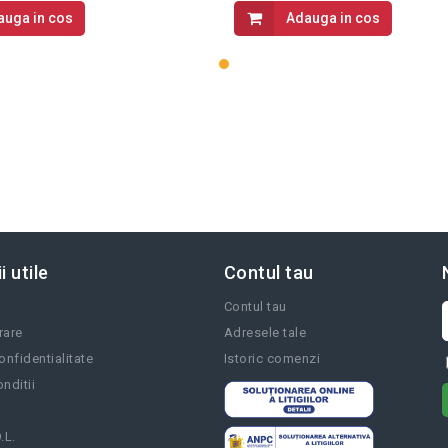
auga in cos
Adauga in cos
i utile
Contul tau
Contul tau
vrare
Adresele tale
onfidentialitate
Istoric comenzi
nditii
.L.