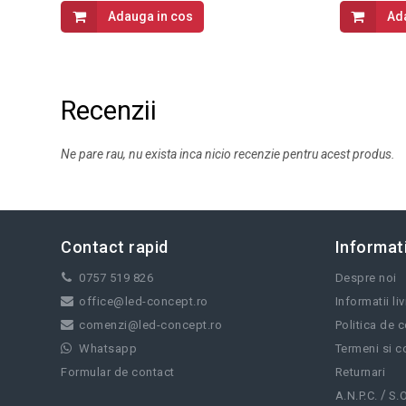
Adauga in cos
Ad
Recenzii
Ne pare rau, nu exista inca nicio recenzie pentru acest produs.
Contact rapid
Informati
0757 519 826
Despre noi
office@led-concept.ro
Informatii li
comenzi@led-concept.ro
Politica de c
Whatsapp
Termeni si co
Formular de contact
Returnari
/
A.N.P.C.
S.O