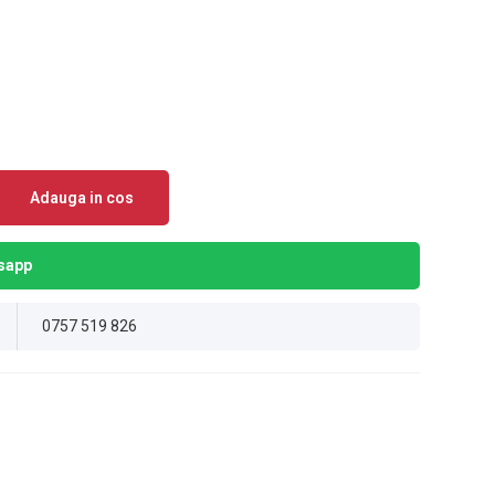
Adauga in cos
sapp
0757 519 826