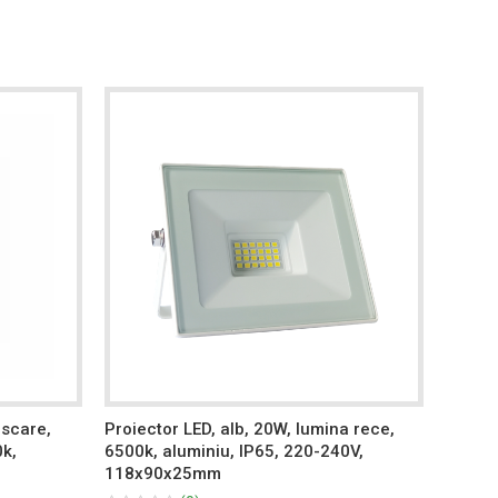
iscare,
Proiector LED, alb, 20W, lumina rece,
Proiec
0k,
6500k, aluminiu, IP65, 220-240V,
rece, 
118x90x25mm
520x