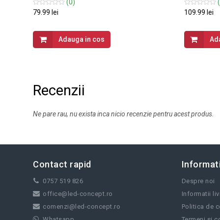
(0)
(
79.99 lei
109.99 lei
Adauga in cos
Ad
Recenzii
Ne pare rau, nu exista inca nicio recenzie pentru acest produs.
Contact rapid
Informati
0757 519 826
Despre noi
office@led-concept.ro
Informatii li
comenzi@led-concept.ro
Politica de c
Whatsapp
Termeni si co