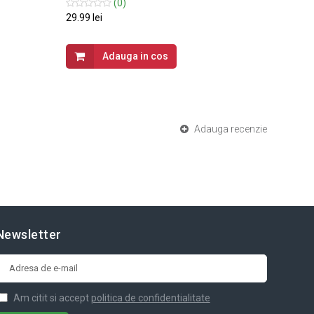
(0)
29.99 lei
399.99 
Adauga in cos
Adauga recenzie
Newsletter
Am citit si accept
politica de confidentialitate