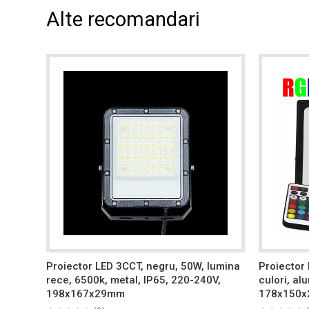
Alte recomandari
na
Proiector LED 3CCT, negru, 50W, lumina
Proiector 
240V,
rece, 6500k, metal, IP65, 220-240V,
culori, al
198x167x29mm
178x150