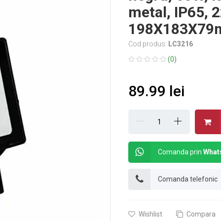
metal, IP65, 
198X183X7
Cod produs:
LC3216
(0)
89.99 lei
Comanda prin
What
Comanda telefonic
Wishlist
Compara