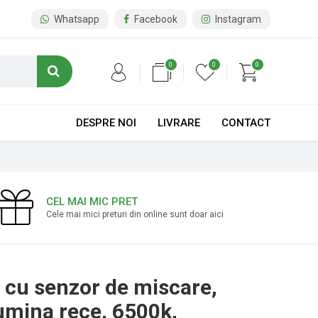
Whatsapp
Facebook
Instagram
0
0
0
DESPRE NOI
LIVRARE
CONTACT
CEL MAI MIC PRET
Cele mai mici preturi din online sunt doar aici
 cu senzor de miscare,
umina rece, 6500k,