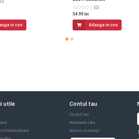
0)
(0)
54.99 lei
auga in cos
Adauga in cos
i utile
Contul tau
Contul tau
vrare
Adresele tale
onfidentialitate
Istoric comenzi
nditii