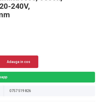
220-240V,
9mm
Adauga in cos
sapp
0757 519 826