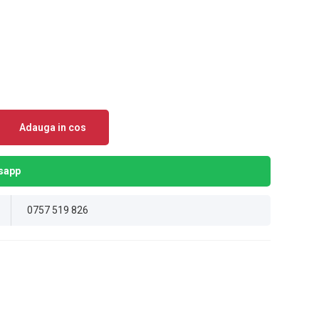
Adauga in cos
sapp
0757 519 826