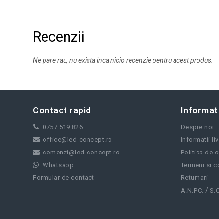
Recenzii
Ne pare rau, nu exista inca nicio recenzie pentru acest produs.
Contact rapid
Informati
0757 519 826
Despre noi
office@led-concept.ro
Informatii li
comenzi@led-concept.ro
Politica de c
Whatsapp
Termeni si co
Formular de contact
Returnari
/
A.N.P.C.
S.O