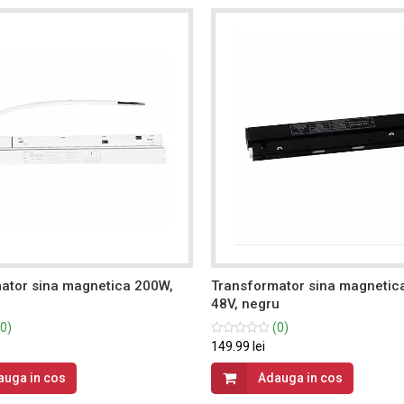
ator sina magnetica 200W,
Transformator sina magnetic
48V, negru
0)
(0)
149.99 lei
auga in cos
Adauga in cos