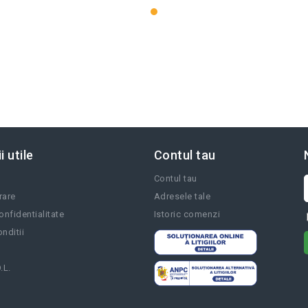
i utile
Contul tau
Contul tau
vrare
Adresele tale
onfidentialitate
Istoric comenzi
nditii
.L.