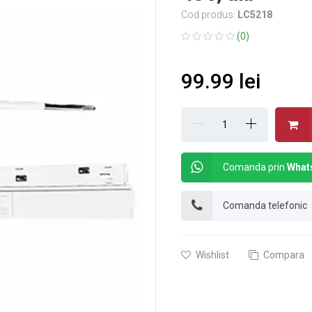
Cod produs:
LC5218
(0)
99.99 lei
Comanda prin
What
Comanda telefonic
Wishlist
Compara