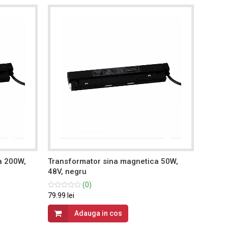
a 200W,
Transformator sina magnetica 50W,
Transf
48V, negru
48V, n
(0)
79.99 lei
99.99 le
Adauga in cos