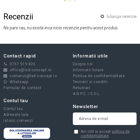
Recenzii
Adauga recenzie
Ne pare rau, nu exista inca nicio recenzie pentru acest produs.
Contact rapid
Informatii utile
0757 519 826
Despre noi
office@led-concept.ro
Informatii livrare
comenzi@led-concept.ro
Politica de confidentialitate
Whatsapp
Termeni si conditii
Formular de contact
Returnari
A.N.P.C.
/
S.O.L.
Contul tau
Newsletter
Contul tau
Adresele tale
Istoric comenzi
Am citit si accept
politica de
confidentialitate