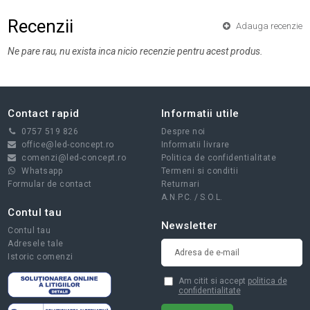
Recenzii
Adauga recenzie
Ne pare rau, nu exista inca nicio recenzie pentru acest produs.
Contact rapid
Informatii utile
0757 519 826
Despre noi
office@led-concept.ro
Informatii livrare
comenzi@led-concept.ro
Politica de confidentialitate
Whatsapp
Termeni si conditii
Formular de contact
Returnari
A.N.P.C.
/
S.O.L.
Contul tau
Newsletter
Contul tau
Adresele tale
Istoric comenzi
Am citit si accept
politica de
confidentialitate