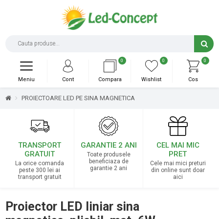
0
0
0
Meniu
Cont
Compara
Wishlist
Cos
PROIECTOARE LED PE SINA MAGNETICA
TRANSPORT
GARANTIE 2 ANI
CEL MAI MIC
GRATUIT
PRET
Toate produsele
beneficiaza de
La orice comanda
Cele mai mici preturi
garantie 2 ani
peste 300 lei ai
din online sunt doar
transport gratuit
aici
Proiector LED liniar sina