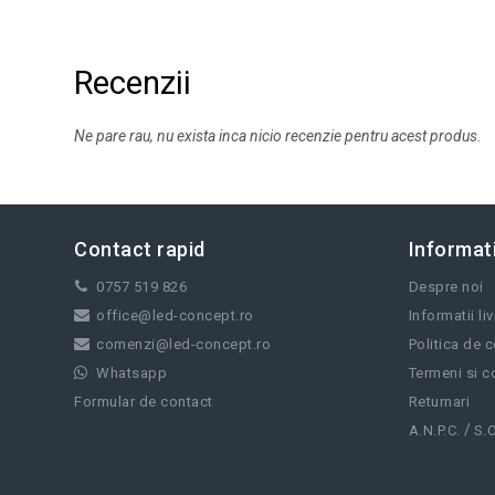
Recenzii
Ne pare rau, nu exista inca nicio recenzie pentru acest produs.
Contact rapid
Informati
0757 519 826
Despre noi
office@led-concept.ro
Informatii li
comenzi@led-concept.ro
Politica de c
Whatsapp
Termeni si co
Formular de contact
Returnari
/
A.N.P.C.
S.O