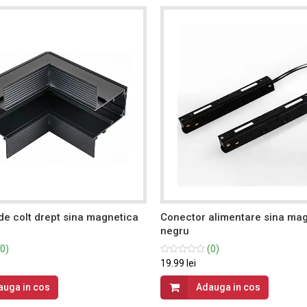
de colt drept sina magnetica
Conector alimentare sina ma
negru
0)
(0)
19.99 lei
auga in cos
Adauga in cos