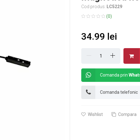
Cod produs:
LC5229
(0)
34.99 lei
Comanda prin
What
Comanda telefonic
Wishlist
Compara