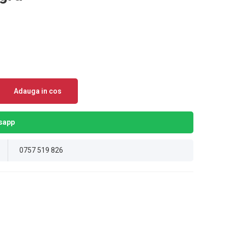
Adauga in cos
sapp
0757 519 826