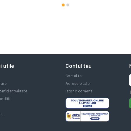
i utile
Contul tau
Contul tau
vrare
Adresele tale
onfidentialitate
Istoric comenzi
nditii
.L.