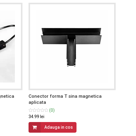
gnetica
Conector forma T sina magnetica
Conect
aplicata
(0)
19.99 le
34.99 lei
Adauga in cos