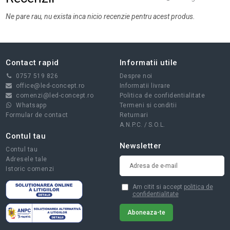
Ne pare rau, nu exista inca nicio recenzie pentru acest produs.
Contact rapid
Informatii utile
0757 519 826
Despre noi
office@led-concept.ro
Informatii livrare
comenzi@led-concept.ro
Politica de confidentialitate
Whatsapp
Termeni si conditii
Formular de contact
Returnari
A.N.P.C.
/
S.O.L.
Contul tau
Newsletter
Contul tau
Adresele tale
Istoric comenzi
Am citit si accept
politica de
confidentialitate