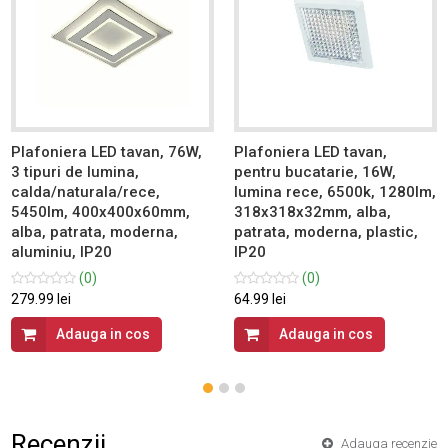
Plafoniera LED tavan, 76W,
Plafoniera LED tavan,
3 tipuri de lumina,
pentru bucatarie, 16W,
calda/naturala/rece,
lumina rece, 6500k, 1280lm,
5450lm, 400x400x60mm,
318x318x32mm, alba,
alba, patrata, moderna,
patrata, moderna, plastic,
aluminiu, IP20
IP20
(0)
(0)
279.99 lei
64.99 lei
Adauga in cos
Adauga in cos
Recenzii
Adauga recenzie