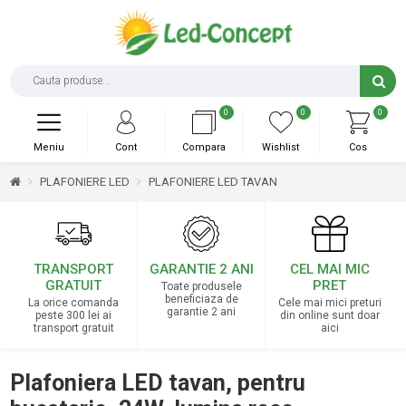
0
0
0
Meniu
Cont
Compara
Wishlist
Cos
PLAFONIERE LED
PLAFONIERE LED TAVAN
TRANSPORT
GARANTIE 2 ANI
CEL MAI MIC
GRATUIT
PRET
Toate produsele
beneficiaza de
La orice comanda
Cele mai mici preturi
garantie 2 ani
peste 300 lei ai
din online sunt doar
transport gratuit
aici
Plafoniera LED tavan, pentru