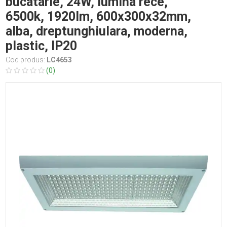
bucatarie, 24W, lumina rece,
6500k, 1920lm, 600x300x32mm,
alba, dreptunghiulara, moderna,
plastic, IP20
Cod produs:
LC4653
(0)