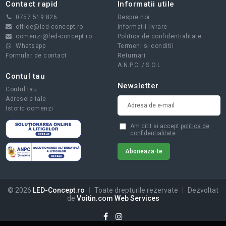
Contact rapid
Informatii utile
0757 519 826
Despre noi
office@led-concept.ro
Informatii livrare
comenzi@led-concept.ro
Politica de confidentialitate
Whatsapp
Termeni si conditii
Formular de contact
Returnari
A.N.P.C.
/
S.O.L.
Contul tau
Newsletter
Contul tau
Adresele tale
Istoric comenzi
Am citit si accept
politica de
confidentialitate
© 2026
LED-Concept.ro
|
Toate drepturile rezervate
|
Dezvoltat
de
Voitin.com Web Services