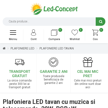
0
0
0
Meniu
Cont
Compara
Wishlist
Cos
PLAFONIERE LED
PLAFONIERE LED TAVAN
TRANSPORT
GARANTIE 2 ANI
CEL MAI MIC
GRATUIT
PRET
Toate produsele
beneficiaza de
La orice comanda
Cele mai mici preturi
garantie 2 ani
peste 300 lei ai
din online sunt doar
transport gratuit
aici
Plafoniera LED tavan cu muzica si