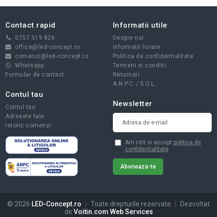
Contact rapid
Informatii utile
0757 519 826
Despre noi
office@led-concept.ro
Informatii livrare
comenzi@led-concept.ro
Politica de confidentialitate
Whatsapp
Termeni si conditii
Formular de contact
Returnari
A.N.P.C.
/
S.O.L.
Contul tau
Newsletter
Contul tau
Adresele tale
Istoric comenzi
Am citit si accept
politica de
confidentialitate
© 2026
LED-Concept.ro
|
Toate drepturile rezervate
|
Dezvoltat
de
Voitin.com Web Services