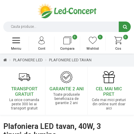
0
0
0
Meniu
Cont
Compara
Wishlist
Cos
PLAFONIERE LED
PLAFONIERE LED TAVAN
TRANSPORT
GARANTIE 2 ANI
CEL MAI MIC
GRATUIT
PRET
Toate produsele
beneficiaza de
La orice comanda
Cele mai mici preturi
garantie 2 ani
peste 300 lei ai
din online sunt doar
transport gratuit
aici
Plafoniera LED tavan, 40W, 3