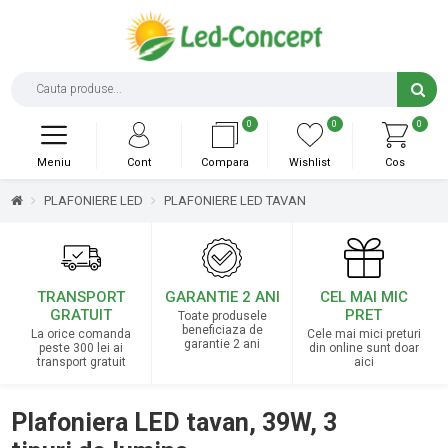
0
0
0
Meniu
Cont
Compara
Wishlist
Cos
PLAFONIERE LED
PLAFONIERE LED TAVAN
TRANSPORT
GARANTIE 2 ANI
CEL MAI MIC
GRATUIT
PRET
Toate produsele
beneficiaza de
La orice comanda
Cele mai mici preturi
garantie 2 ani
peste 300 lei ai
din online sunt doar
transport gratuit
aici
Plafoniera LED tavan, 39W, 3