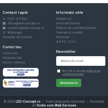
Contact rapid
Informatii utile
0757 519 826
Despre noi
office@led-concept.ro
Informatii livrare
comenzi@led-concept.ro
Politica de confidentialitate
Whatsapp
Termeni si conditii
Formular de contact
Returnari
A.N.P.C.
/
S.O.L.
Contul tau
Newsletter
Contul tau
Adresele tale
Istoric comenzi
Am citit si accept
politica de
confidentialitate
© 2026
LED-Concept.ro
|
Toate drepturile rezervate
|
Dezvoltat
de
Voitin.com Web Services