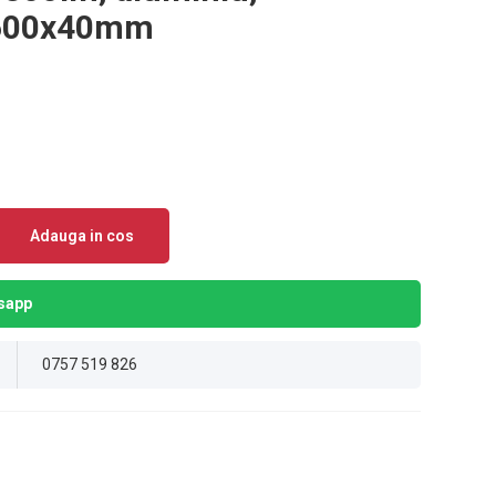
x600x40mm
Adauga in cos
sapp
0757 519 826