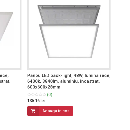
rece,
Panou LED back-light, 48W, lumina rece,
Panou 
strat,
6400k, 3840lm, aluminiu, incastrat,
6400k,
600x600x28mm
300x
(0)
135.16 lei
114.26 
Adauga in cos