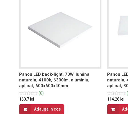
a
Panou LED back-light, 70W, lumina
Panou LED
,
naturala, 4100k, 6300lm, aluminiu,
naturala, 
aplicat, 600x600x40mm
aplicat, 
(0)
(
160.7 lei
114.26 lei
Adauga in cos
Ad