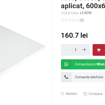
aplicat, 600
Cod produs:
LC3593
(0)
160.7 lei
Comanda prin
What
Comanda telefonic
Wishlist
Compara