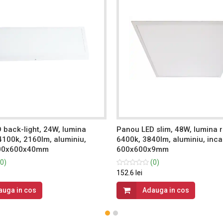
 back-light, 24W, lumina
Panou LED slim, 48W, lumina 
4100k, 2160lm, aluminiu,
6400k, 3840lm, aluminiu, inca
300x600x40mm
600x600x9mm
0)
(0)
152.6 lei
auga in cos
Adauga in cos