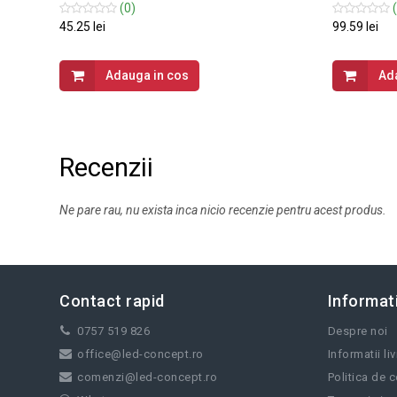
(0)
(
45.25 lei
99.59 lei
Adauga in cos
Ad
Recenzii
Ne pare rau, nu exista inca nicio recenzie pentru acest produs.
Contact rapid
Informati
0757 519 826
Despre noi
office@led-concept.ro
Informatii li
comenzi@led-concept.ro
Politica de c