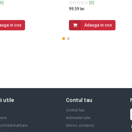
0)
(0)
99.59 lei
auga in cos
Adauga in cos
i utile
Contul tau
Contul tau
vrare
Adresele tale
onfidentialitate
Istoric comenzi