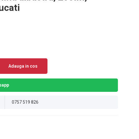
ucati
Adauga in cos
sapp
0757 519 826