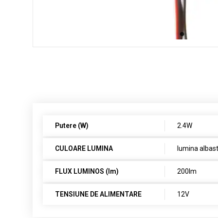
Putere (W)
2.4W
CULOARE LUMINA
lumina albas
FLUX LUMINOS (lm)
200lm
TENSIUNE DE ALIMENTARE
12V