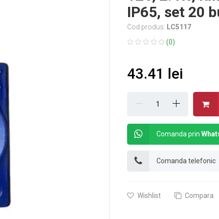
IP65, set 20 b
Cod produs:
LC5117
(0)
43.41 lei
Comanda prin
What
Comanda telefonic
Wishlist
Compara