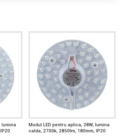
, lumina
Modul LED pentru aplica, 28W, lumina
Modul 
 IP20
calda, 2700k, 2850lm, 180mm, IP20
lumina