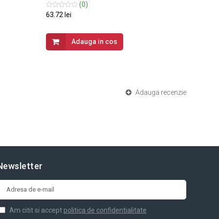
IP20
(0)
63.72 lei
27.95 le
Adauga in cos
Adauga recenzie
Newsletter
Am citit si accept
politica de confidentialitate