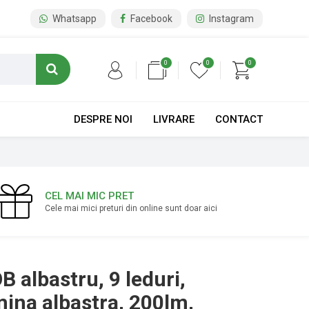
Whatsapp
Facebook
Instagram
0
0
0
DESPRE NOI
LIVRARE
CONTACT
CEL MAI MIC PRET
Cele mai mici preturi din online sunt doar aici
 albastru, 9 leduri,
mina albastra, 200lm,