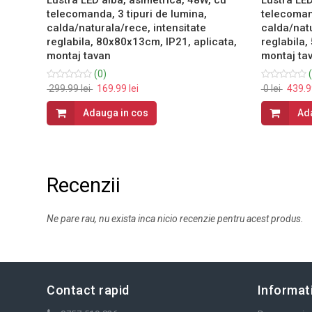
telecomanda, 3 tipuri de lumina,
telecomand
calda/naturala/rece, intensitate
calda/natu
reglabila, 80x80x13cm, IP21, aplicata,
reglabila,
montaj tavan
montaj ta
(0)
(
299.99 lei
169.99 lei
0 lei
439.99
Adauga in cos
Ad
Recenzii
Ne pare rau, nu exista inca nicio recenzie pentru acest produs.
Contact rapid
Informati