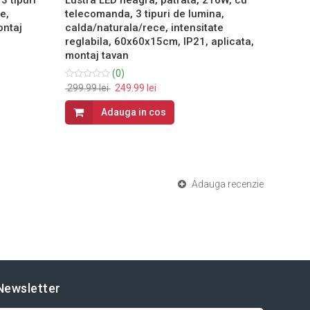
e,
telecomanda, 3 tipuri de lumina,
teleco
ontaj
calda/naturala/rece, intensitate
calda/
reglabila, 60x60x15cm, IP21, aplicata,
reglab
montaj tavan
suspen
(0)
299.99 lei
249.99 lei
399.99 
Adauga in cos
Adauga recenzie
Newsletter