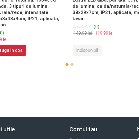
a, 3 tipuri de lumina,
de lumina, calda/naturala/rec
rala/rece, intensitate
38x29x7cm, IP21, aplicata, m
 58x48x9cm, IP21, aplicata,
tavan
van
(0)
0)
149.99 lei
119.99 lei
 lei
auga in cos
Indisponibil
i utile
Contul tau