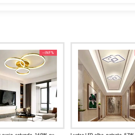
--INF%
 aurie, rotunda, 160W, cu
Lustra LED alba, patrata, 57W, 