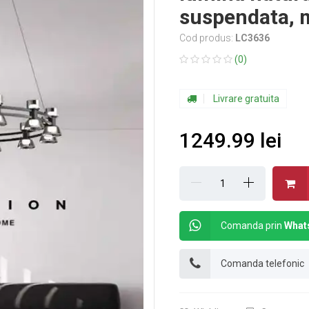
suspendata, 
Cod produs:
LC3636
(0)
Livrare gratuita
1249.99 lei
Comanda prin
What
Comanda telefonic