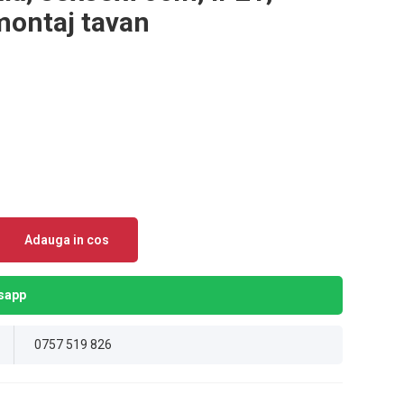
montaj tavan
Adauga in cos
sapp
0757 519 826