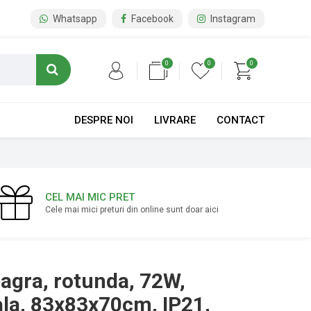
Whatsapp
Facebook
Instagram
0
0
0
DESPRE NOI
LIVRARE
CONTACT
CEL MAI MIC PRET
Cele mai mici preturi din online sunt doar aici
agra, rotunda, 72W,
ala, 83x83x70cm, IP21,