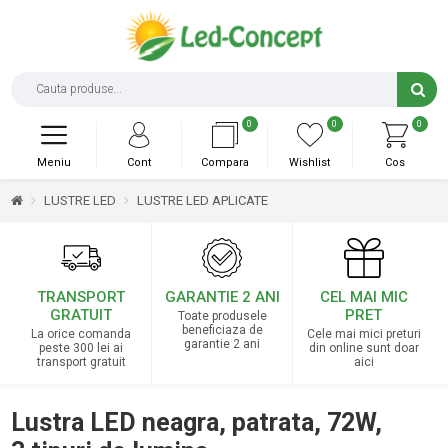
0
0
0
Meniu
Cont
Compara
Wishlist
Cos
LUSTRE LED
LUSTRE LED APLICATE
TRANSPORT
GARANTIE 2 ANI
CEL MAI MIC
GRATUIT
PRET
Toate produsele
beneficiaza de
La orice comanda
Cele mai mici preturi
garantie 2 ani
peste 300 lei ai
din online sunt doar
transport gratuit
aici
Lustra LED neagra, patrata, 72W,