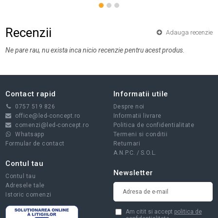
Recenzii
Adauga recenzie
Ne pare rau, nu exista inca nicio recenzie pentru acest produs.
Contact rapid
Informatii utile
0757 519 826
Despre noi
office@led-concept.ro
Informatii livrare
comenzi@led-concept.ro
Politica de confidentialitate
Whatsapp
Termeni si conditii
Formular de contact
Returnari
A.N.P.C.
/
S.O.L.
Contul tau
Newsletter
Contul tau
Adresele tale
Istoric comenzi
Am citit si accept
politica de