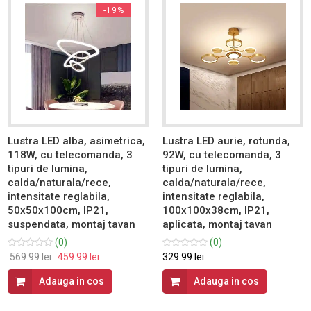
-19%
Lustra LED alba, asimetrica,
Lustra LED aurie, rotunda,
118W, cu telecomanda, 3
92W, cu telecomanda, 3
tipuri de lumina,
tipuri de lumina,
calda/naturala/rece,
calda/naturala/rece,
intensitate reglabila,
intensitate reglabila,
50x50x100cm, IP21,
100x100x38cm, IP21,
suspendata, montaj tavan
aplicata, montaj tavan
(0)
(0)
569.99 lei
459.99 lei
329.99 lei
Adauga in cos
Adauga in cos