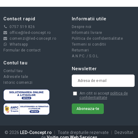
Contact rapid
Informatii utile
0757 519 826
Despre noi
office@led-concept.ro
Informatii livrare
comenzi@led-concept.ro
Politica de confidentialitate
Whatsapp
Termeni si conditii
Formular de contact
Returnari
A.N.P.C.
/
S.O.L.
Contul tau
Newsletter
Contul tau
Adresele tale
Istoric comenzi
Am citit si accept
politica de
confidentialitate
© 2026
LED-Concept.ro
|
Toate drepturile rezervate
|
Dezvoltat
de
Voitin.com Web Services