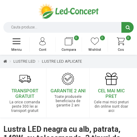
0
0
0
Meniu
Cont
Compara
Wishlist
Cos
LUSTRE LED
LUSTRE LED APLICATE
TRANSPORT
GARANTIE 2 ANI
CEL MAI MIC
GRATUIT
PRET
Toate produsele
beneficiaza de
La orice comanda
Cele mai mici preturi
garantie 2 ani
peste 300 lei ai
din online sunt doar
transport gratuit
aici
Lustra LED neagra cu alb, patrata,