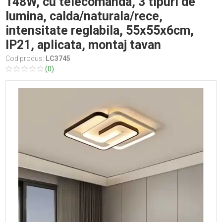
148W, cu telecomanda, 3 tipuri de
lumina, calda/naturala/rece,
intensitate reglabila, 55x55x6cm,
IP21, aplicata, montaj tavan
Cod produs:
LC3745
(0)