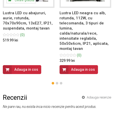
Livrare gratuita
Lustra LED cu abajururi,
Lustra LED neagra cu alb,
aurie, rotunda,
rotunda, 112W, cu
70x70x90cm, 13xE27, IP21,
telecomanda, 3 tipuri de
suspendata, montaj tavan
lumina,
calda/naturala/rece,
(0)
intensitate reglabila,
519.99 lei
50x50x6cm, IP21, aplicata,
montaj tavan
(0)
329.99 lei
Adauga in cos
Adauga in cos
Recenzii
Adauga recenzie
Ne pare rau, nu exista inca nicio recenzie pentru acest produs.