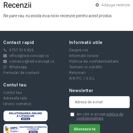
Recenzii
Adauga recenzie
Ne pare rau, nu exista inca nicio recenzie pentru acest produs.
Contact rapid
Informatii utile
0757 519 826
Despre noi
office@led-concept.ro
Informatii livrare
comenzi@led-concept.ro
Politica de confidentialitate
Whatsapp
Termeni si conditii
Formular de contact
Returnari
A.N.P.C.
/
S.O.L.
Contul tau
Newsletter
Contul tau
Adresele tale
Istoric comenzi
Am citit si accept
politica de
confidentialitate