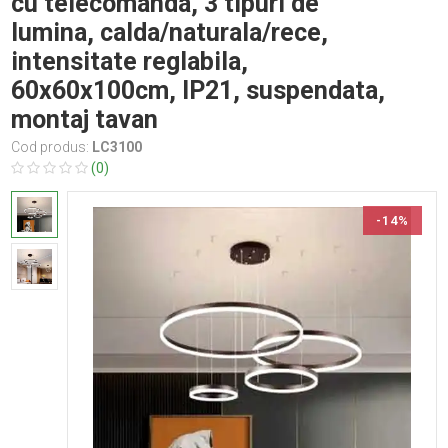
cu telecomanda, 3 tipuri de
lumina, calda/naturala/rece,
intensitate reglabila,
60x60x100cm, IP21, suspendata,
montaj tavan
Cod produs:
LC3100
(0)
-14%