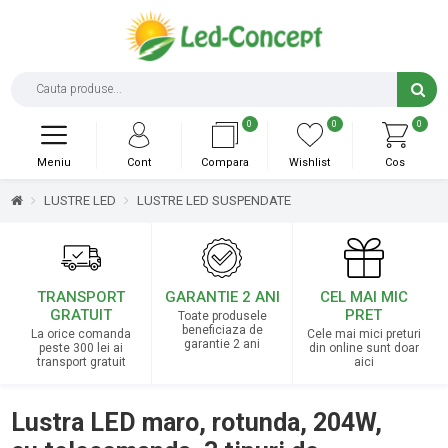
0
0
0
Meniu
Cont
Compara
Wishlist
Cos
LUSTRE LED
LUSTRE LED SUSPENDATE
TRANSPORT
GARANTIE 2 ANI
CEL MAI MIC
GRATUIT
PRET
Toate produsele
beneficiaza de
La orice comanda
Cele mai mici preturi
garantie 2 ani
peste 300 lei ai
din online sunt doar
transport gratuit
aici
Lustra LED maro, rotunda, 204W,