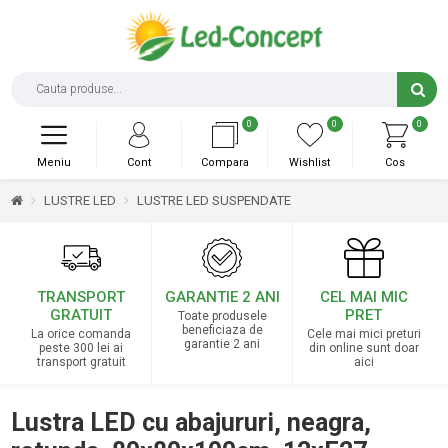
0
0
0
Meniu
Cont
Compara
Wishlist
Cos
LUSTRE LED
LUSTRE LED SUSPENDATE
TRANSPORT
GARANTIE 2 ANI
CEL MAI MIC
GRATUIT
PRET
Toate produsele
beneficiaza de
La orice comanda
Cele mai mici preturi
garantie 2 ani
peste 300 lei ai
din online sunt doar
transport gratuit
aici
Lustra LED cu abajururi, neagra,