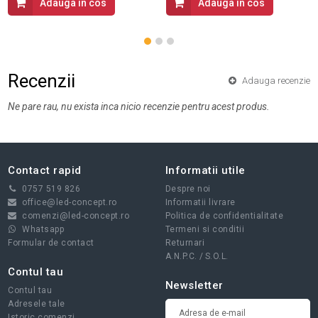
Adauga in cos
Adauga in cos
Recenzii
Adauga recenzie
Ne pare rau, nu exista inca nicio recenzie pentru acest produs.
Contact rapid
Informatii utile
0757 519 826
Despre noi
office@led-concept.ro
Informatii livrare
comenzi@led-concept.ro
Politica de confidentialitate
Whatsapp
Termeni si conditii
Formular de contact
Returnari
A.N.P.C.
/
S.O.L.
Contul tau
Newsletter
Contul tau
Adresele tale
Istoric comenzi