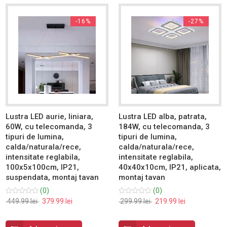
-16%
-27%
Lustra LED aurie, liniara,
Lustra LED alba, patrata,
60W, cu telecomanda, 3
184W, cu telecomanda, 3
tipuri de lumina,
tipuri de lumina,
calda/naturala/rece,
calda/naturala/rece,
intensitate reglabila,
intensitate reglabila,
100x5x100cm, IP21,
40x40x10cm, IP21, aplicata,
suspendata, montaj tavan
montaj tavan
(0)
(0)
449.99 lei
379.99 lei
299.99 lei
219.99 lei