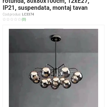
rotunda, 80x80x100cm, 12xE27,
IP21, suspendata, montaj tavan
Cod produs:
LC3374
(0)