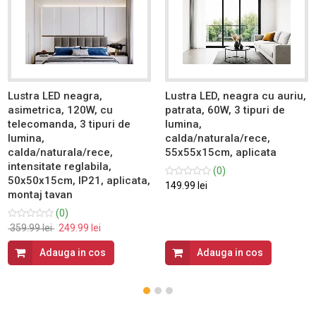
Lustra LED neagra,
Lustra LED, neagra cu auriu,
asimetrica, 120W, cu
patrata, 60W, 3 tipuri de
telecomanda, 3 tipuri de
lumina,
lumina,
calda/naturala/rece,
calda/naturala/rece,
55x55x15cm, aplicata
intensitate reglabila,
(0)
50x50x15cm, IP21, aplicata,
149.99 lei
montaj tavan
(0)
359.99 lei
249.99 lei
Adauga in cos
Adauga in cos