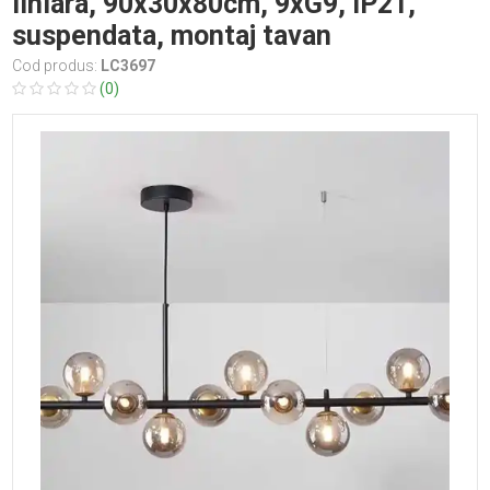
liniara, 90x30x80cm, 9xG9, IP21,
suspendata, montaj tavan
Cod produs:
LC3697
(0)