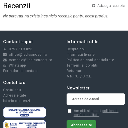
Recenzii
Adauga recenzie
Ne pare rau, nu exista inca nicio recenzie pentru acest produs.
Contact rapid
Informatii utile
0757 519 826
Despre noi
office@led-concept.ro
Informatii livrare
comenzi@led-concept.ro
Politica de confidentialitate
Whatsapp
Termeni si conditii
Formular de contact
Returnari
A.N.P.C.
/
S.O.L.
Contul tau
Newsletter
Contul tau
Adresele tale
Istoric comenzi
Am citit si accept
politica de
confidentialitate