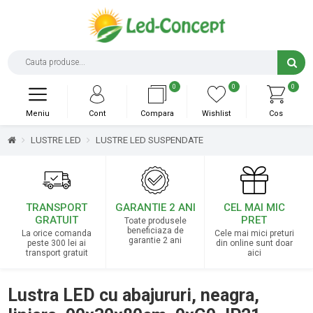
0
0
0
Meniu
Cont
Compara
Wishlist
Cos
LUSTRE LED
LUSTRE LED SUSPENDATE
TRANSPORT
GARANTIE 2 ANI
CEL MAI MIC
GRATUIT
PRET
Toate produsele
beneficiaza de
La orice comanda
Cele mai mici preturi
garantie 2 ani
peste 300 lei ai
din online sunt doar
transport gratuit
aici
Lustra LED cu abajururi, neagra,