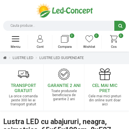
0
0
0
Meniu
Cont
Compara
Wishlist
Cos
LUSTRE LED
LUSTRE LED SUSPENDATE
TRANSPORT
GARANTIE 2 ANI
CEL MAI MIC
GRATUIT
PRET
Toate produsele
beneficiaza de
La orice comanda
Cele mai mici preturi
garantie 2 ani
peste 300 lei ai
din online sunt doar
transport gratuit
aici
Lustra LED cu abajururi, neagra,