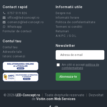
Contact rapid
Informatii utile
0757 519 826
Despre noi
office@led-concept.ro
Informatii livrare
comenzi@led-concept.ro
Politica de confidentialitate
Whatsapp
Termeni si conditii
Formular de contact
Returnari
A.N.P.C.
/
S.O.L.
Contul tau
Newsletter
Contul tau
Adresele tale
Istoric comenzi
Am citit si accept
politica de
confidentialitate
© 2026
LED-Concept.ro
|
Toate drepturile rezervate
|
Dezvoltat
de
Voitin.com Web Services