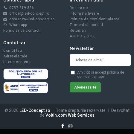
Contact rapid
Informatii utile
0757 519 826
Despre noi
office@led-concept.ro
Informatii livrare
comenzi@led-concept.ro
Politica de confidentialitate
Whatsapp
Termeni si conditii
Formular de contact
Returnari
A.N.P.C.
/
S.O.L.
Contul tau
Newsletter
Contul tau
Adresele tale
Istoric comenzi
Am citit si accept
politica de
confidentialitate
© 2026
LED-Concept.ro
|
Toate drepturile rezervate
|
Dezvoltat
de
Voitin.com Web Services