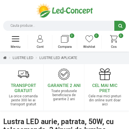
0
0
0
Meniu
Cont
Compara
Wishlist
Cos
LUSTRE LED
LUSTRE LED APLICATE
TRANSPORT
GARANTIE 2 ANI
CEL MAI MIC
GRATUIT
PRET
Toate produsele
beneficiaza de
La orice comanda
Cele mai mici preturi
garantie 2 ani
peste 300 lei ai
din online sunt doar
transport gratuit
aici
Lustra LED aurie, patrata, 50W, cu