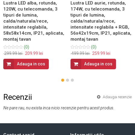
Lustra LED alba, rotunda,
Lustra LED aurie, rotunda,
120W, cu telecomanda, 3
174W, cu telecomanda, 3
tipuri de lumina,
tipuri de lumina,
calda/naturala/rece,
calda/naturala/rece,
intensitate reglabila,
intensitate reglabila + RGB,
58x58x14cm, IP21, aplicata,
56x42x19cm, IP21, aplicata,
montaj tavan
montaj tavan
(0)
(0)
299.99 lei
209.99 lei
499.99 lei
259.99 lei
Adauga in cos
Adauga in cos
Recenzii
Adauga recenzie
Ne pare rau, nu exista inca nicio recenzie pentru acest produs.