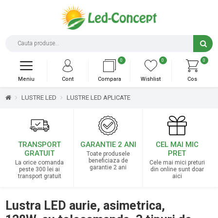
0
0
0
Meniu
Cont
Compara
Wishlist
Cos
LUSTRE LED
LUSTRE LED APLICATE
TRANSPORT
GARANTIE 2 ANI
CEL MAI MIC
GRATUIT
PRET
Toate produsele
beneficiaza de
La orice comanda
Cele mai mici preturi
garantie 2 ani
peste 300 lei ai
din online sunt doar
transport gratuit
aici
Lustra LED aurie, asimetrica,