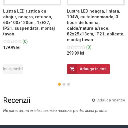
Lustra LED rustica cu
Lustra LED neagra, liniara,
abajur, neagra, rotunda,
104W, cu telecomanda, 3
60x100x120cm, 1xE27,
tipuri de lumina,
IP21, suspendata, montaj
calda/naturala/rece,
tavan
82x25x13cm, IP21, aplicata,
montaj tavan
(0)
(0)
179.99 lei
299.99 lei
Indisponibil
Adauga in cos
Recenzii
Adauga recenzie
Ne pare rau, nu exista inca nicio recenzie pentru acest produs.