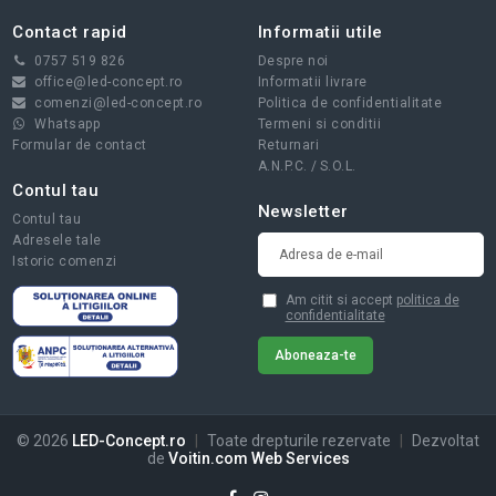
Contact rapid
Informatii utile
0757 519 826
Despre noi
office@led-concept.ro
Informatii livrare
comenzi@led-concept.ro
Politica de confidentialitate
Whatsapp
Termeni si conditii
Formular de contact
Returnari
A.N.P.C.
/
S.O.L.
Contul tau
Newsletter
Contul tau
Adresele tale
Istoric comenzi
Am citit si accept
politica de
confidentialitate
© 2026
LED-Concept.ro
|
Toate drepturile rezervate
|
Dezvoltat
de
Voitin.com Web Services