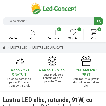
0
0
0
Meniu
Cont
Compara
Wishlist
Cos
LUSTRE LED
LUSTRE LED APLICATE
TRANSPORT
GARANTIE 2 ANI
CEL MAI MIC
GRATUIT
PRET
Toate produsele
beneficiaza de
La orice comanda
Cele mai mici preturi
garantie 2 ani
peste 300 lei ai
din online sunt doar
transport gratuit
aici
Lustra LED alba, rotunda, 91W, cu