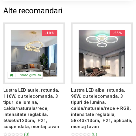
Alte recomandari
-10%
-25%
Livrare gratuita
Lustra LED aurie, rotunda,
Lustra LED alba, rotunda,
116W, cu telecomanda, 3
90W, cu telecomanda, 3
tipuri de lumina,
tipuri de lumina,
calda/naturala/rece,
calda/naturala/rece + RGB,
intensitate reglabila,
intensitate reglabila,
60x60x120cm, IP21,
58x43x13cm, IP21, aplicata,
suspendata, montaj tavan
montaj tavan
(0)
(0)