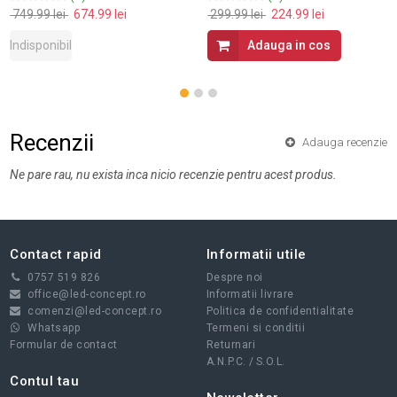
749.99 lei
674.99 lei
299.99 lei
224.99 lei
Indisponibil
Adauga in cos
Recenzii
Adauga recenzie
Ne pare rau, nu exista inca nicio recenzie pentru acest produs.
Contact rapid
Informatii utile
0757 519 826
Despre noi
office@led-concept.ro
Informatii livrare
comenzi@led-concept.ro
Politica de confidentialitate
Whatsapp
Termeni si conditii
Formular de contact
Returnari
A.N.P.C.
/
S.O.L.
Contul tau