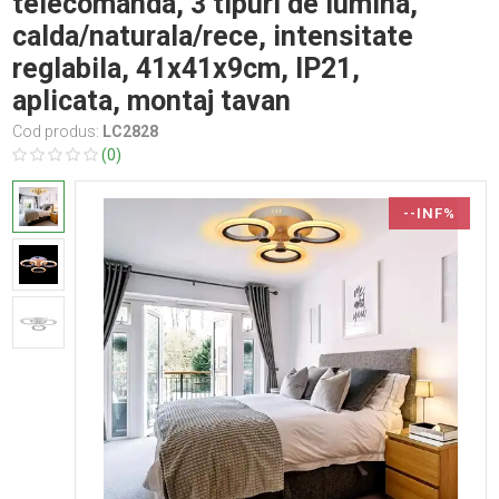
telecomanda, 3 tipuri de lumina,
calda/naturala/rece, intensitate
reglabila, 41x41x9cm, IP21,
aplicata, montaj tavan
Cod produs:
LC2828
(0)
--INF%