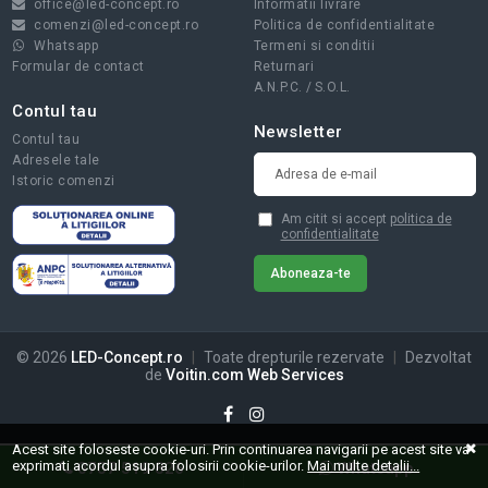
office@led-concept.ro
Informatii livrare
comenzi@led-concept.ro
Politica de confidentialitate
Whatsapp
Termeni si conditii
Formular de contact
Returnari
A.N.P.C.
/
S.O.L.
Contul tau
Newsletter
Contul tau
Adresele tale
Istoric comenzi
Am citit si accept
politica de
confidentialitate
© 2026
LED-Concept.ro
|
Toate drepturile rezervate
|
Dezvoltat
de
Voitin.com Web Services
Acest site foloseste cookie-uri. Prin continuarea navigarii pe acest site va
exprimati acordul asupra folosirii cookie-urilor.
Mai multe detalii...
0757 519 826
Whatsapp