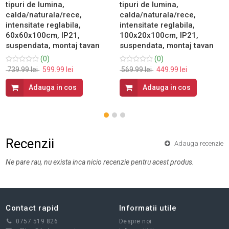
tipuri de lumina,
tipuri de lumina,
calda/naturala/rece,
calda/naturala/rece,
intensitate reglabila,
intensitate reglabila,
60x60x100cm, IP21,
100x20x100cm, IP21,
suspendata, montaj tavan
suspendata, montaj tavan
(0)
(0)
739.99 lei
599.99 lei
569.99 lei
449.99 lei
Adauga in cos
Adauga in cos
Recenzii
Adauga recenzie
Ne pare rau, nu exista inca nicio recenzie pentru acest produs.
Contact rapid
Informatii utile
0757 519 826
Despre noi