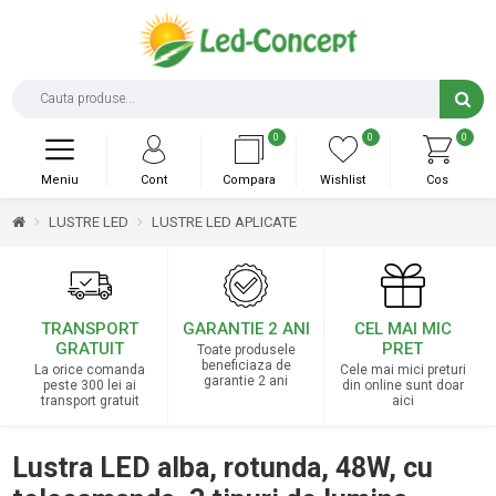
0
0
0
Meniu
Cont
Compara
Wishlist
Cos
LUSTRE LED
LUSTRE LED APLICATE
TRANSPORT
GARANTIE 2 ANI
CEL MAI MIC
GRATUIT
PRET
Toate produsele
beneficiaza de
La orice comanda
Cele mai mici preturi
garantie 2 ani
peste 300 lei ai
din online sunt doar
transport gratuit
aici
Lustra LED alba, rotunda, 48W, cu