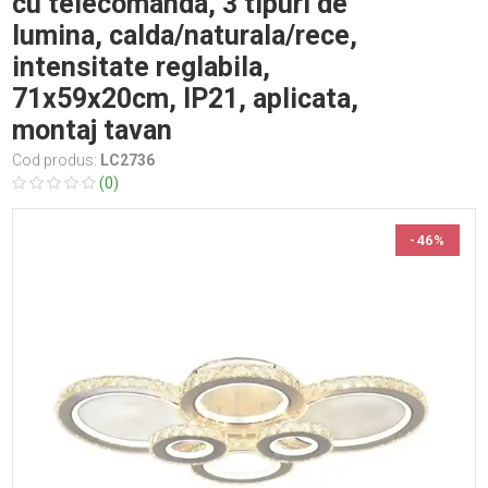
cu telecomanda, 3 tipuri de
lumina, calda/naturala/rece,
intensitate reglabila,
71x59x20cm, IP21, aplicata,
montaj tavan
Cod produs:
LC2736
(0)
-46%