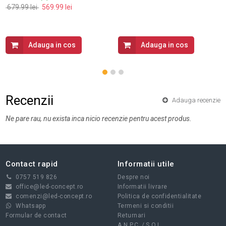
679.99 lei
569.99 lei
Adauga in cos
Adauga in cos
Recenzii
Adauga recenzie
Ne pare rau, nu exista inca nicio recenzie pentru acest produs.
Contact rapid
Informatii utile
0757 519 826
Despre noi
office@led-concept.ro
Informatii livrare
comenzi@led-concept.ro
Politica de confidentialitate
Whatsapp
Termeni si conditii
Formular de contact
Returnari
A.N.P.C.
/
S.O.L.