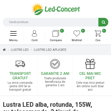
0
0
0
Meniu
Cont
Compara
Wishlist
Cos
LUSTRE LED
LUSTRE LED APLICATE
TRANSPORT
GARANTIE 2 ANI
CEL MAI MIC
GRATUIT
PRET
Toate produsele
beneficiaza de
La orice comanda
Cele mai mici preturi
garantie 2 ani
peste 300 lei ai
din online sunt doar
transport gratuit
aici
Lustra LED alba, rotunda, 155W,