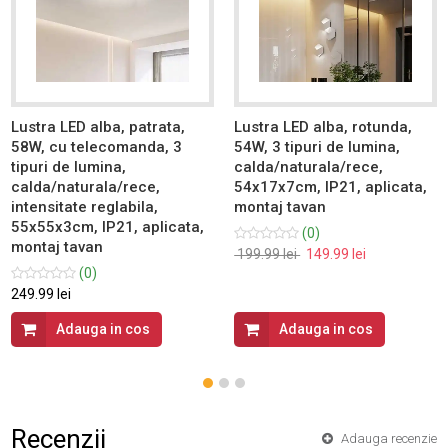
Lustra LED alba, patrata,
Lustra LED alba, rotunda,
58W, cu telecomanda, 3
54W, 3 tipuri de lumina,
tipuri de lumina,
calda/naturala/rece,
calda/naturala/rece,
54x17x7cm, IP21, aplicata,
intensitate reglabila,
montaj tavan
55x55x3cm, IP21, aplicata,
(0)
montaj tavan
199.99 lei
149.99 lei
(0)
249.99 lei
Adauga in cos
Adauga in cos
Recenzii
Adauga recenzie