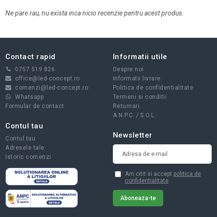
Ne pare rau, nu exista inca nicio recenzie pentru acest produs.
Contact rapid
Informatii utile
0757 519 826
Despre noi
office@led-concept.ro
Informatii livrare
comenzi@led-concept.ro
Politica de confidentialitate
Whatsapp
Termeni si conditii
Formular de contact
Returnari
A.N.P.C.
/
S.O.L.
Contul tau
Newsletter
Contul tau
Adresele tale
Istoric comenzi
Am citit si accept
politica de
confidentialitate