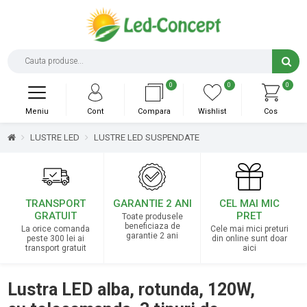
0
0
0
Meniu
Cont
Compara
Wishlist
Cos
LUSTRE LED
LUSTRE LED SUSPENDATE
TRANSPORT
GARANTIE 2 ANI
CEL MAI MIC
GRATUIT
PRET
Toate produsele
beneficiaza de
La orice comanda
Cele mai mici preturi
garantie 2 ani
peste 300 lei ai
din online sunt doar
transport gratuit
aici
Lustra LED alba, rotunda, 120W,