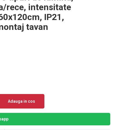
a/rece, intensitate
x60x120cm, IP21,
montaj tavan
Adauga in cos
sapp