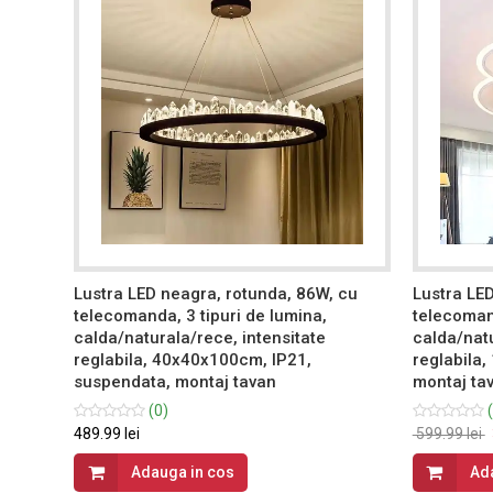
Lustra LED neagra, rotunda, 86W, cu
Lustra LED
telecomanda, 3 tipuri de lumina,
telecomand
m,
calda/naturala/rece, intensitate
calda/natu
reglabila, 40x40x100cm, IP21,
reglabila,
suspendata, montaj tavan
montaj ta
(0)
(
489.99 lei
599.99 lei
Adauga in cos
Ad