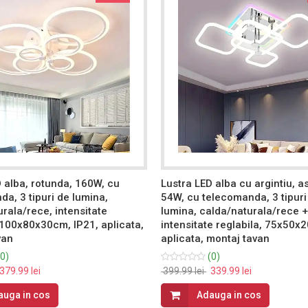
 alba, rotunda, 160W, cu
Lustra LED alba cu argintiu, a
a, 3 tipuri de lumina,
54W, cu telecomanda, 3 tipuri
rala/rece, intensitate
lumina, calda/naturala/rece 
 100x80x30cm, IP21, aplicata,
intensitate reglabila, 75x50x
van
aplicata, montaj tavan
0)
(0)
379.99 lei
399.99 lei
339.99 lei
auga in cos
Adauga in cos