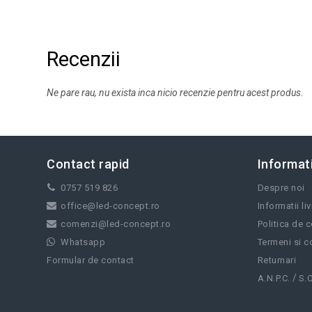
Recenzii
Ne pare rau, nu exista inca nicio recenzie pentru acest produs.
Contact rapid
Informati
0757 519 826
Despre noi
office@led-concept.ro
Informatii li
comenzi@led-concept.ro
Politica de c
Whatsapp
Termeni si co
Formular de contact
Returnari
/
A.N.P.C.
S.O