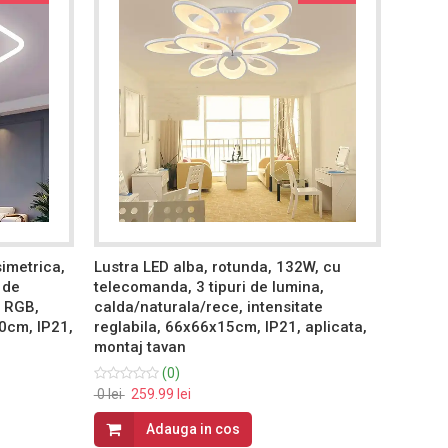
simetrica,
Lustra LED alba, rotunda, 132W, cu
Lustra
 de
telecomanda, 3 tipuri de lumina,
tipuri
+ RGB,
calda/naturala/rece, intensitate
50x50
20cm, IP21,
reglabila, 66x66x15cm, IP21, aplicata,
montaj tavan
339.99 
(0)
0 lei
259.99 lei
Adauga in cos