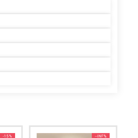
-15%
--INF%