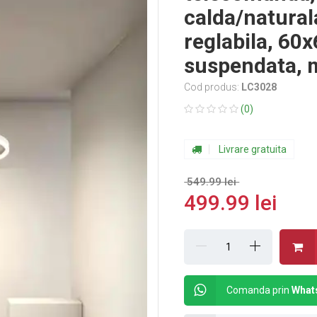
calda/natural
reglabila, 60
suspendata, 
Cod produs:
LC3028
(0)
Livrare gratuita
549.99 lei
499.99 lei
Comanda prin
What