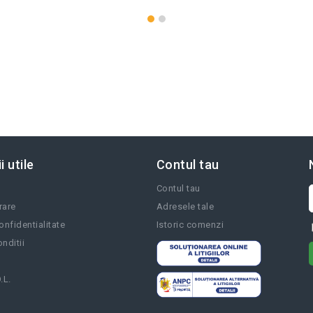
i utile
Contul tau
Contul tau
vrare
Adresele tale
onfidentialitate
Istoric comenzi
nditii
.L.