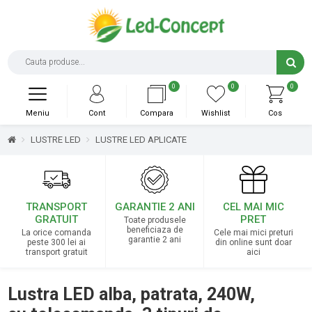
0
0
0
Meniu
Cont
Compara
Wishlist
Cos
LUSTRE LED
LUSTRE LED APLICATE
TRANSPORT
GARANTIE 2 ANI
CEL MAI MIC
GRATUIT
PRET
Toate produsele
beneficiaza de
La orice comanda
Cele mai mici preturi
garantie 2 ani
peste 300 lei ai
din online sunt doar
transport gratuit
aici
Lustra LED alba, patrata, 240W,