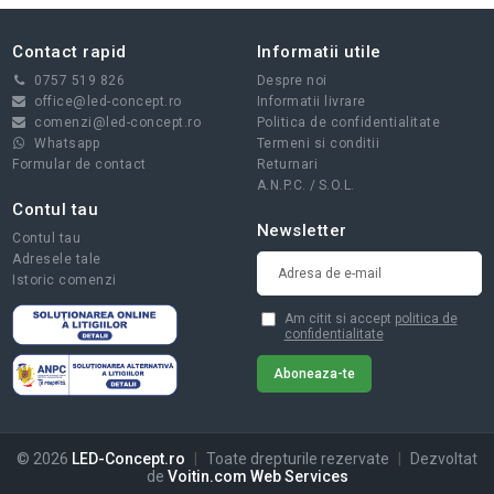
Contact rapid
Informatii utile
0757 519 826
Despre noi
office@led-concept.ro
Informatii livrare
comenzi@led-concept.ro
Politica de confidentialitate
Whatsapp
Termeni si conditii
Formular de contact
Returnari
A.N.P.C.
/
S.O.L.
Contul tau
Newsletter
Contul tau
Adresele tale
Istoric comenzi
Am citit si accept
politica de
confidentialitate
© 2026
LED-Concept.ro
|
Toate drepturile rezervate
|
Dezvoltat
de
Voitin.com Web Services