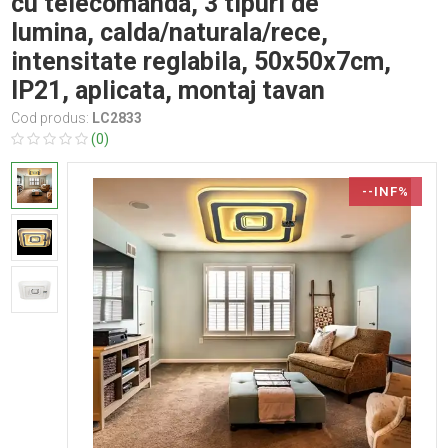
cu telecomanda, 3 tipuri de
lumina, calda/naturala/rece,
intensitate reglabila, 50x50x7cm,
IP21, aplicata, montaj tavan
Cod produs:
LC2833
(0)
--INF%