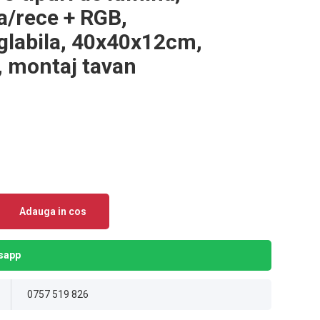
a/rece + RGB,
eglabila, 40x40x12cm,
a, montaj tavan
Adauga in cos
sapp
0757 519 826