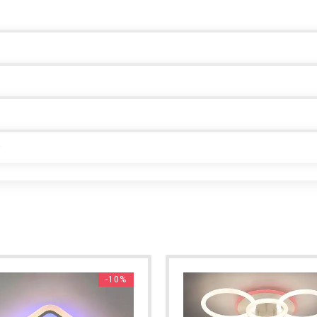
0
-10%