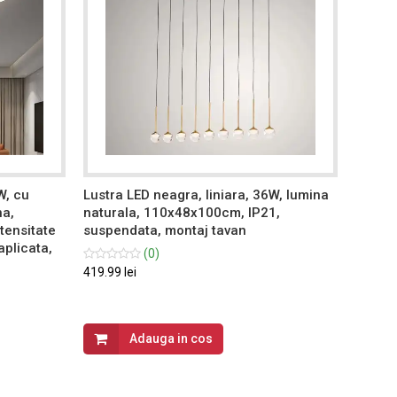
W, cu
Lustra LED neagra, liniara, 36W, lumina
Lustra
na,
naturala, 110x48x100cm, IP21,
teleco
tensitate
suspendata, montaj tavan
calda/
aplicata,
reglab
(0)
suspen
419.99 lei
259.99 
Adauga in cos