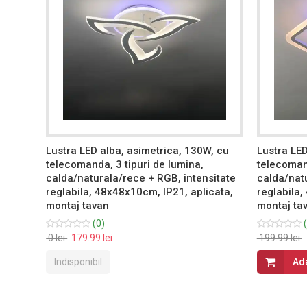
0W, cu
Lustra LED alba, asimetrica, 130W, cu
Lustra LED
telecomanda, 3 tipuri de lumina,
telecomand
calda/naturala/rece + RGB, intensitate
calda/natu
cata,
reglabila, 48x48x10cm, IP21, aplicata,
reglabila,
montaj tavan
montaj ta
(0)
(
0 lei
179.99 lei
199.99 lei
Indisponibil
Ad