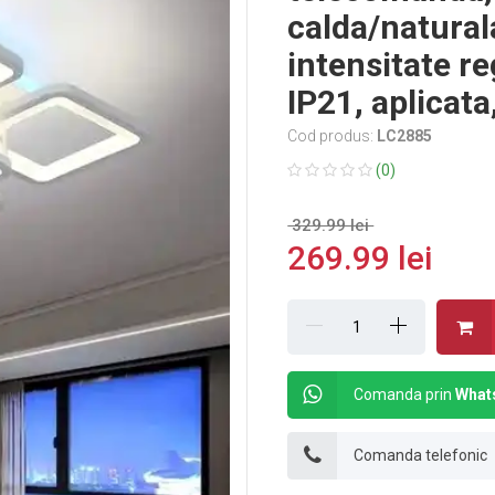
calda/natural
intensitate r
IP21, aplicat
Cod produs:
LC2885
(0)
329.99 lei
269.99 lei
Comanda prin
What
Comanda telefonic