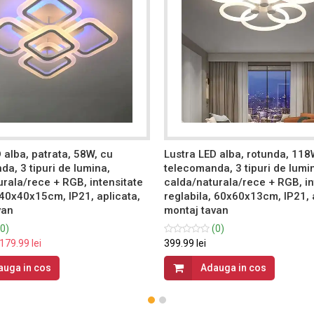
 alba, patrata, 58W, cu
Lustra LED alba, rotunda, 118
a, 3 tipuri de lumina,
telecomanda, 3 tipuri de lumi
rala/rece + RGB, intensitate
calda/naturala/rece + RGB, in
 40x40x15cm, IP21, aplicata,
reglabila, 60x60x13cm, IP21, 
van
montaj tavan
0)
(0)
179.99 lei
399.99 lei
auga in cos
Adauga in cos