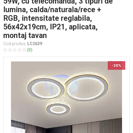
59W, cu telecomanda, 3 tipuri de
lumina, calda/naturala/rece +
RGB, intensitate reglabila,
56x42x19cm, IP21, aplicata,
montaj tavan
Cod produs:
LC2639
(0)
-20%