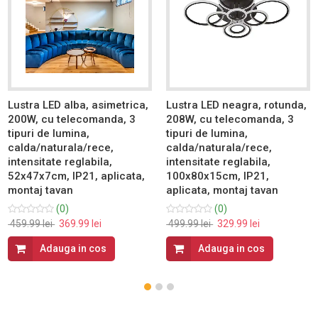
Lustra LED alba, asimetrica,
Lustra LED neagra, rotunda,
200W, cu telecomanda, 3
208W, cu telecomanda, 3
tipuri de lumina,
tipuri de lumina,
calda/naturala/rece,
calda/naturala/rece,
intensitate reglabila,
intensitate reglabila,
52x47x7cm, IP21, aplicata,
100x80x15cm, IP21,
montaj tavan
aplicata, montaj tavan
(0)
(0)
459.99 lei
369.99 lei
499.99 lei
329.99 lei
Adauga in cos
Adauga in cos