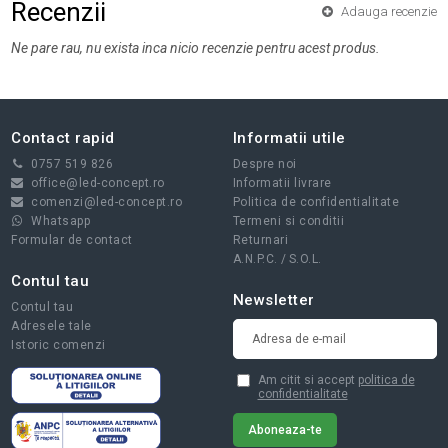
Recenzii
Adauga recenzie
Ne pare rau, nu exista inca nicio recenzie pentru acest produs.
Contact rapid
Informatii utile
0757 519 826
Despre noi
office@led-concept.ro
Informatii livrare
comenzi@led-concept.ro
Politica de confidentialitate
Whatsapp
Termeni si conditii
Formular de contact
Returnari
A.N.P.C.
/
S.O.L.
Contul tau
Newsletter
Contul tau
Adresele tale
Istoric comenzi
Am citit si accept
politica de
confidentialitate