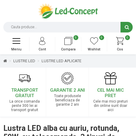
0
0
0
Meniu
Cont
Compara
Wishlist
Cos
LUSTRE LED
LUSTRE LED APLICATE
TRANSPORT
GARANTIE 2 ANI
CEL MAI MIC
GRATUIT
PRET
Toate produsele
beneficiaza de
La orice comanda
Cele mai mici preturi
garantie 2 ani
peste 300 lei ai
din online sunt doar
transport gratuit
aici
Lustra LED alba cu auriu, rotunda,