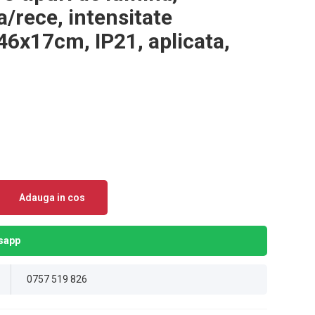
a/rece, intensitate
x46x17cm, IP21, aplicata,
Adauga in cos
sapp
0757 519 826