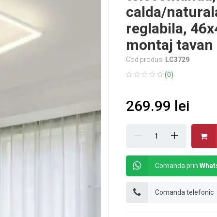
calda/natural
reglabila, 46
montaj tavan
Cod produs:
LC3729
(0)
269.99 lei
Comanda prin
What
Comanda telefonic