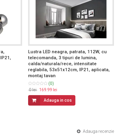
ra,
Lustra LED neagra, patrata, 112W, cu
Lustra
IP21,
telecomanda, 3 tipuri de lumina,
teleco
calda/naturala/rece, intensitate
calda/
reglabila, 53x51x12cm, IP21, aplicata,
reglab
montaj tavan
montaj
(0)
0 lei
169.99 lei
249.99 
Adauga in cos
Adauga recenzie