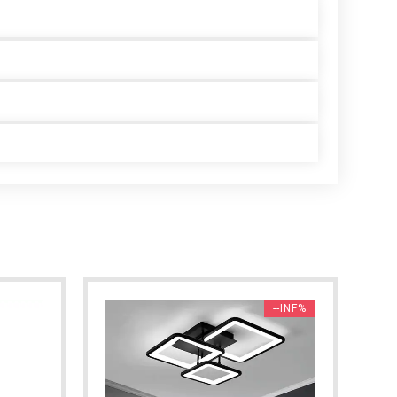
--INF%