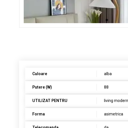
Culoare
alba
Putere (W)
88
UTILIZAT PENTRU
living moder
Forma
asimetrica
Telecomanda
da