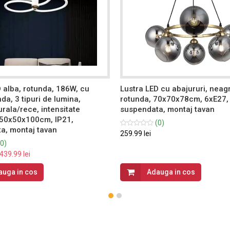
 alba, rotunda, 186W, cu
Lustra LED cu abajururi, neag
a, 3 tipuri de lumina,
rotunda, 70x70x78cm, 6xE27, 
rala/rece, intensitate
suspendata, montaj tavan
, 50x50x100cm, IP21,
(0)
a, montaj tavan
259.99 lei
0)
439.99 lei
auga in cos
Adauga in cos