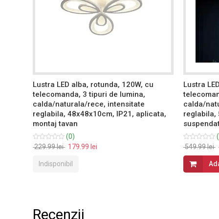
u
Lustra LED alba, rotunda, 120W, cu
Lustra LED
telecomanda, 3 tipuri de lumina,
telecomand
calda/naturala/rece, intensitate
calda/natu
reglabila, 48x48x10cm, IP21, aplicata,
reglabila
montaj tavan
suspendat
(0)
(
229.99 lei
179.99 lei
549.99 lei
Indisponibil
Ad
Recenzii