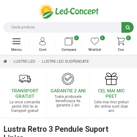
0
0
0
Meniu
Cont
Compara
Wishlist
Cos
LUSTRE LED
LUSTRE LED SUSPENDATE
TRANSPORT
GARANTIE 2 ANI
CEL MAI MIC
GRATUIT
PRET
Toate produsele
beneficiaza de
La orice comanda
Cele mai mici preturi
garantie 2 ani
peste 300 lei ai
din online sunt doar
transport gratuit
aici
Lustra Retro 3 Pendule Suport