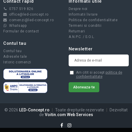
Contact rapid
Informatii utile
0757 519 826
Despre noi
office@led-concept.ro
Informatii livrare
comenzi@led-concept.ro
Politica de confidentialitate
Whatsapp
Termeni si conditii
Formular de contact
Returnari
A.N.P.C.
/
S.O.L.
Contul tau
Newsletter
Contul tau
Adresele tale
Istoric comenzi
Am citit si accept
politica de
confidentialitate
© 2026
LED-Concept.ro
|
Toate drepturile rezervate
|
Dezvoltat
de
Voitin.com Web Services