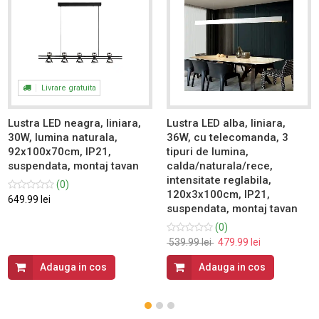
Livrare gratuita
Lustra LED neagra, liniara,
Lustra LED alba, liniara,
30W, lumina naturala,
36W, cu telecomanda, 3
92x100x70cm, IP21,
tipuri de lumina,
suspendata, montaj tavan
calda/naturala/rece,
intensitate reglabila,
(0)
120x3x100cm, IP21,
649.99 lei
suspendata, montaj tavan
(0)
539.99 lei
479.99 lei
Adauga in cos
Adauga in cos