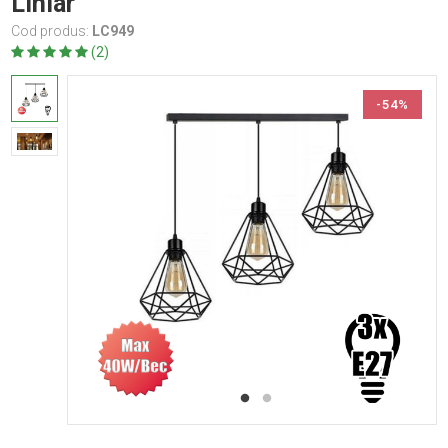
Liniar
Cod produs:
LC949
(2)
-54%