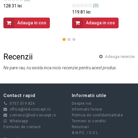
(0)
128.31 lei
119.81 lei
Adauga in cos
Adauga in cos
Recenzii
Adauga recenzie
Ne pare rau, nu exista inca nicio recenzie pentru acest produs.
Contact rapid
Informatii utile
0757 519 826
Despre noi
office@led-concept.ro
Informatii livrare
comenzi@led-concept.ro
Politica de confidentialitate
Whatsapp
Termeni si conditii
Formular de contact
Returnari
A.N.P.C.
/
S.O.L.