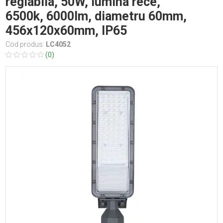
reglabila, 50W, lumina rece,
6500k, 6000lm, diametru 60mm,
456x120x60mm, IP65
Cod produs:
LC4052
(0)