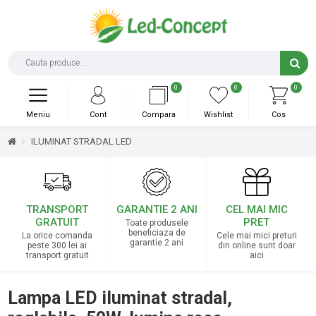
0
0
0
Meniu
Cont
Compara
Wishlist
Cos
ILUMINAT STRADAL LED
TRANSPORT
GARANTIE 2 ANI
CEL MAI MIC
GRATUIT
PRET
Toate produsele
beneficiaza de
La orice comanda
Cele mai mici preturi
garantie 2 ani
peste 300 lei ai
din online sunt doar
transport gratuit
aici
Lampa LED iluminat stradal,