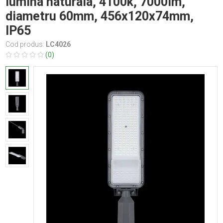
lumina naturala, 4100k, 7000lm,
diametru 60mm, 456x120x74mm,
IP65
Cod produs:
LC4026
(0)