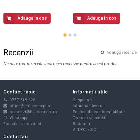
Adauga in cos
Adauga in cos
Recenzii
Adauga recenzie
Ne pare rau, nu exista inca nicio recenzie pentru acest produs.
Contact rapid
Informatii utile
0757 519 826
Despre noi
office@led-concept.ro
Informatii livrare
comenzi@led-concept.ro
Politica de confidentialitate
Whatsapp
Termeni si conditii
Formular de contact
Returnari
A.N.P.C.
/
S.O.L.
Contul tau