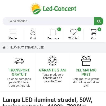
0
0
0
Meniu
Cont
Compara
Wishlist
Cos
ILUMINAT STRADAL LED
TRANSPORT
GARANTIE 2 ANI
CEL MAI MIC
GRATUIT
PRET
Toate produsele
beneficiaza de
La orice comanda
Cele mai mici preturi
garantie 2 ani
peste 300 lei ai
din online sunt doar
transport gratuit
aici
Lampa LED iluminat stradal, 50W,